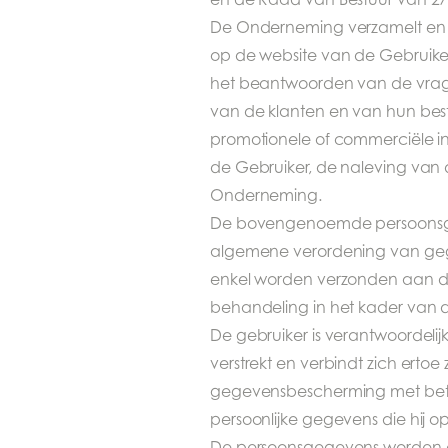
De Onderneming verzamelt en ve
op de website van de Gebruiker
het beantwoorden van de vrage
van de klanten en van hun best
promotionele of commerciële in
de Gebruiker, de naleving van 
Onderneming.
De bovengenoemde persoonsge
algemene verordening van geg
enkel worden verzonden aan d
behandeling in het kader va
De gebruiker is verantwoordeli
verstrekt en verbindt zich ert
gegevensbescherming met betre
persoonlijke gegevens die hij
De persoonsgegevens worden op