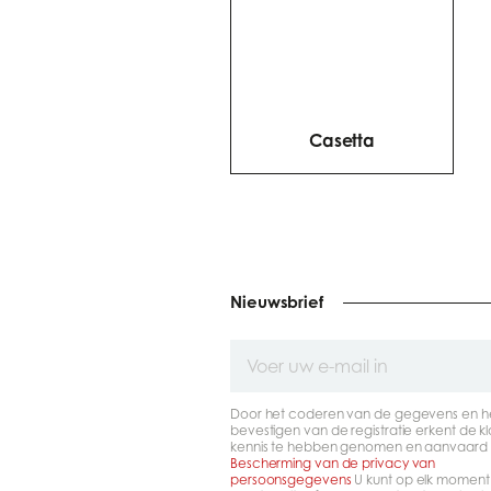
Casetta
Nieuwsbrief
Voer
uw
e-
mail
Door het coderen van de gegevens en h
in
bevestigen van de registratie erkent de kl
kennis te hebben genomen en aanvaard 
Bescherming van de privacy van
persoonsgegevens
U kunt op elk moment