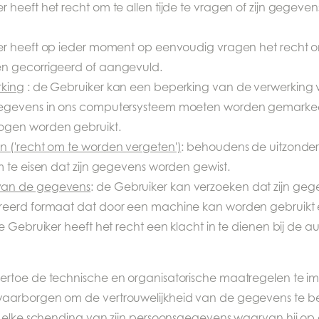
er heeft het recht om te allen tijde te vragen of zijn gegev
er heeft op ieder moment op eenvoudig vragen het recht om
n gecorrigeerd of aangevuld.
rking
: de Gebruiker kan een beperking van de verwerking v
gegevens in ons computersysteem moeten worden gemark
ogen worden gebruikt.
n ('recht om te worden vergeten')
: behoudens de uitzonder
 te eisen dat zijn gegevens worden gewist.
van de gegevens
: de Gebruiker kan verzoeken dat zijn g
reerd formaat dat door een machine kan worden gebruikt 
de Gebruiker heeft het recht een klacht in te dienen bij de au
ertoe de technische en organisatorische maatregelen te i
waarborgen om de vertrouwelijkheid van de gegevens te
n elke schending van zijn persoonsgegevens waarvan hij op 