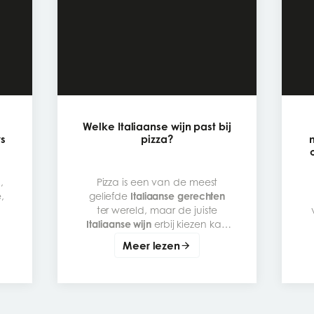
Welke Italiaanse wijn past bij
rs
pizza?
,
Pizza is een van de meest
,
geliefde
Italiaanse gerechten
ter wereld, maar de juiste
Italiaanse wijn
erbij kiezen kan
een eenvoudige maaltijd
Meer lezen
t
omtoveren tot een echte
degustatie-ervaring. De beste
wijn-pizza combinatie
hangt
vooral af van de garnituur:
tomaat, mozzarella,