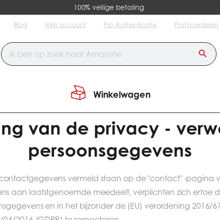
100% veilige betaling
Blog
Mijn account
Pro Authenticatie
Profvoordelen
Winkelwagen
vacy
ng van de privacy - verw
persoonsgegevens
ntactgegevens vermeld staan op de "contact" -pagina v
s aan laatstgenoemde meedeelt, verplichten zich ertoe 
nsgegevens en in het bijzonder de (EU) verordening 2016/6
/04/2016 (GDPR) te respecteren.