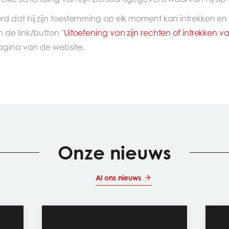
rd dat hij zijn toestemming op elk moment kan intrekken
 de link/button "
Uitoefening van zijn rechten of intrekken v
agina van de website.
Onze nieuws
Al ons nieuws