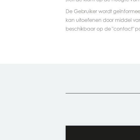
De Gebruiker wordt geïnformee
kan uitoefenen door middel van
beschikbaar op de "contact" p