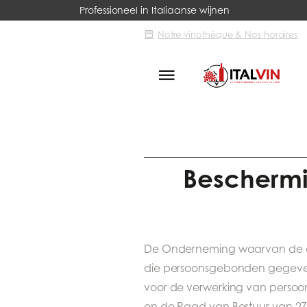
Professioneel in Italiaanse wijnen
Notre vinothèque & Nos horaires
Italvin
Bescherming van de pri
Beschermi
De Onderneming waarvan de co
die persoonsgebonden gegeven
voor de verwerking van persoo
en de Raad van Bestuur van 27