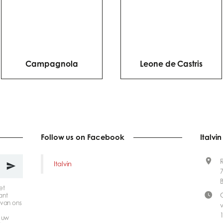
Campagnola
Leone de Castris
Follow us on Facebook
Italvin
Italvin
et
ant
van ons
1
 uw