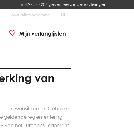
⭐ 4,9/5 · 220+ geverifieerde beoordelingen
Loyaliteitsprogramma
NL
Mijn verlanglijsten
erking van
an de website en de Gebruiker
de geldende reglementering
79 van het Europees Parlement