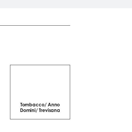
deze grote appellatie gaan
chter heel verschillende stijlen
chuil. Sommige Barolo’s tonen
een meer traditionele visie:
rachtiger, strenger en steviger
opgebouwd. Andere brengen
een modernere interpretatie,
et meer finesse en elegantie.
Tombacco/ Anno
Domini/ Trevisana