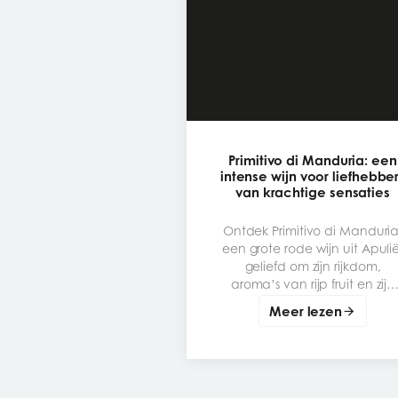
Primitivo di Manduria: een
intense wijn voor liefhebbe
van krachtige sensaties
Ontdek Primitivo di Manduria
een grote rode wijn uit Apulië
geliefd om zijn rijkdom,
aroma’s van rijp fruit en zijn
genereuze karakter. Een
Meer lezen
emblematische druivensoor
om te leren kennen, te
proeven en perfect te
combineren met de juiste
gerechten.