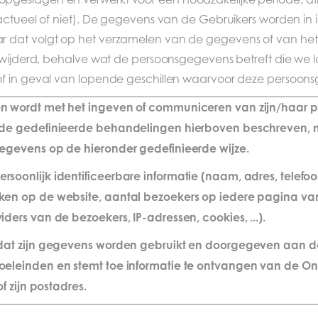
actueel of niet). De gegevens van de Gebruikers worden in i
 dat volgt op het verzamelen van de gegevens of van het 
erwijderd, behalve wat de persoonsgegevens betreft die we
f in geval van lopende geschillen waarvoor deze persoons
n wordt met het ingeven of communiceren van zijn/haar p
 de gedefinieerde behandelingen hierboven beschreven, m
egevens op de hieronder gedefinieerde wijze.
soonlijk identificeerbare informatie (naam, adres, telef
ken op de website, aantal bezoekers op iedere pagina v
ders van de bezoekers, IP-adressen, cookies, ...).
 dat zijn gegevens worden gebruikt en doorgegeven aan d
eleinden en stemt toe informatie te ontvangen van de On
f zijn postadres.