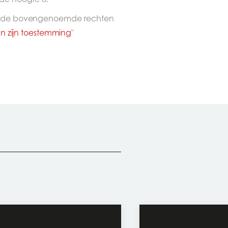
 en de bovengenoemde rechten
an zijn toestemming
"