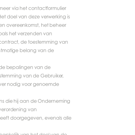
eer via het contactformulier
et doel van deze verwerking is
een overeenkomst, het beheer
zoals het verzenden van
 contract, de toestemming van
chtmatige belang van de
de bepalingen van de
stemming van de Gebruiker,
over nodig voor genoemde
ens die hij aan de Onderneming
 verordening van
eeft doorgegeven, evenals alle
ankelijk van het doel van de