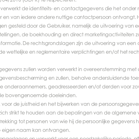
rwerkt de identiteits- en contactgegevens die het onder m
 en van iedere andere nuttige contactpersoon ontvangt. H
n gesteld door de Gebruiker, namelijk de uitvoering van 
ellingen, de boekhouding en direct marketingactiviteiten 
formatie. De rechtsgrondslagen zijn de uitvoering van een
de wettelijke en reglementaire verplichtingen en/of het re
gevens zullen worden verwerkt in overeenstemming met 
evensbescherming en zullen, behalve andersluidende toe
e onderaannemers, geadresseerden en/of derden voor z
n de bovengenoemde doeleinden.
jk voor de juistheid en het bijwerken van de persoonsgegev
oe zich strikt te houden aan de bepalingen van de algemene
kking tot personen van wie hij de persoonlijke gegevens h
 op eigen naam kan ontvangen.
geslagen en verwerkt voor een noodzakelijke periode, afh