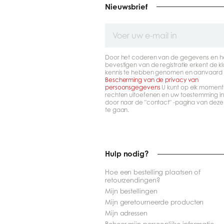
Nieuwsbrief
Voer
uw
e-
mail
Door het coderen van de gegevens en h
in
bevestigen van de registratie erkent de kl
kennis te hebben genomen en aanvaard 
Bescherming van de privacy van
persoonsgegevens
U kunt op elk moment
rechten uitoefenen en uw toestemming in
door naar de "contact" -pagina van deze
te gaan.
Hulp nodig?
Hoe een bestelling plaatsen of
retourzendingen?
Mijn bestellingen
Mijn geretourneerde producten
Mijn adressen