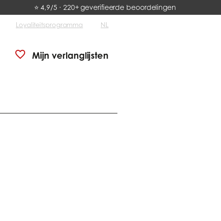
⭐ 4,9/5 · 220+ geverifieerde beoordelingen
Loyaliteitsprogramma
NL
Mijn verlanglijsten