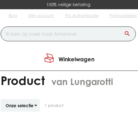
100% veilige betaling
Blog
Mijn account
Pro Authenticatie
Profvoordelen
Winkelwagen
Product
van Lungarotti
Sorteren
1
product
op