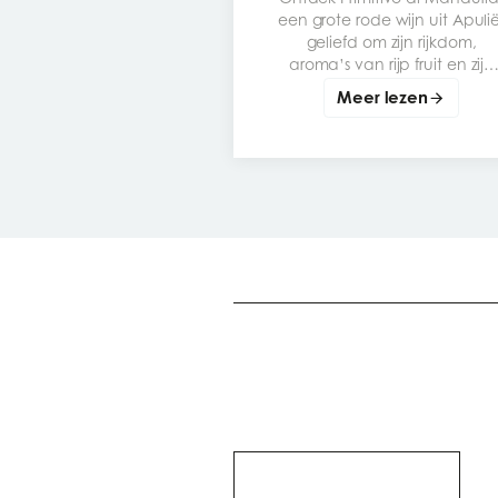
een grote rode wijn uit Apulië
geliefd om zijn rijkdom,
aroma’s van rijp fruit en zijn
genereuze karakter. Een
Meer lezen
emblematische druivensoor
om te leren kennen, te
proeven en perfect te
combineren met de juiste
gerechten.