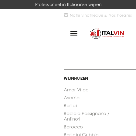
Professioneel in Italiaanse wijnen
Notre vinothèque & Nos horaires
Italvin
Merken
Lungarotti
WIJNHUIZEN
Amor Vitae
Averna
Bartali
Badia a Passignano /
Antinori
Barocco
Bartolini Gubbio