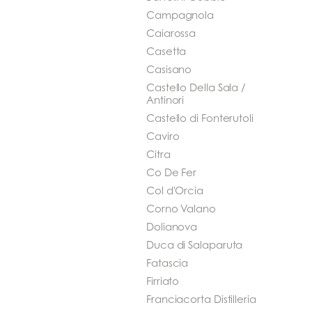
Campagnola
Caiarossa
Casetta
Casisano
Castello Della Sala /
Antinori
Castello di Fonterutoli
Caviro
Citra
Co De Fer
Col d'Orcia
Corno Valano
Dolianova
Duca di Salaparuta
Fatascia
Firriato
Franciacorta Distilleria