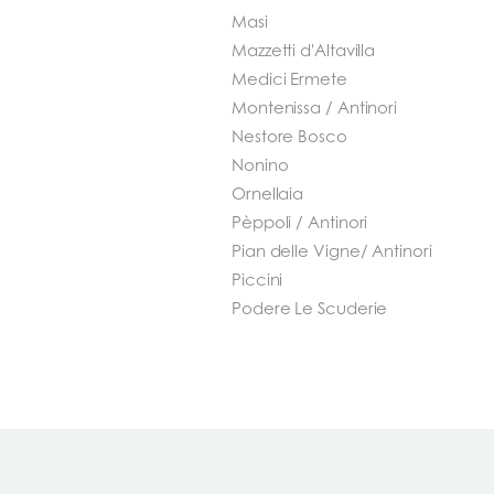
Masi
Mazzetti d'Altavilla
Medici Ermete
Montenissa / Antinori
Nestore Bosco
Nonino
Ornellaia
Pèppoli / Antinori
Pian delle Vigne/ Antinori
Piccini
Podere Le Scuderie