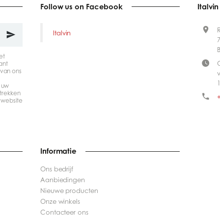
Follow us on Facebook
Italvin
Italvin
et
ant
van ons
1
 uw
trekken
+
 website
Informatie
Ons bedrijf
Aanbiedingen
Nieuwe producten
Onze winkels
Contacteer ons