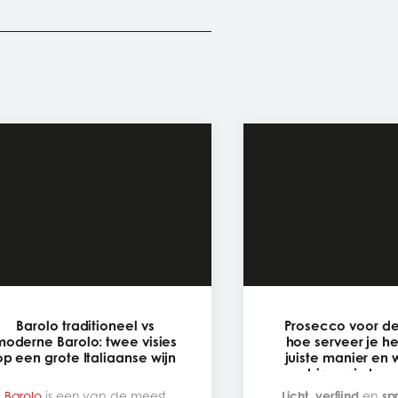
Barolo traditioneel vs
Prosecco voor de
moderne Barolo: twee visies
hoe serveer je h
op een grote Italiaanse wijn
juiste manier en
combineer je hem 
Barolo
is een van de meest
Licht
,
verfijnd
en
sp