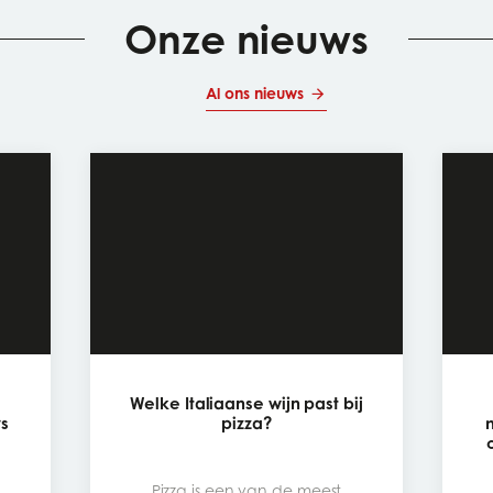
Onze nieuws
Al ons nieuws
Welke Italiaanse wijn past bij
rs
pizza?
,
Pizza is een van de meest