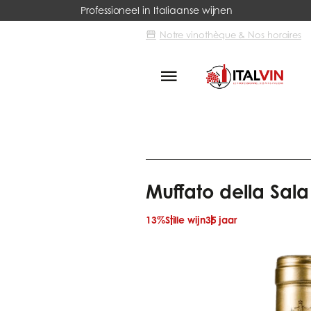
Professioneel in Italiaanse wijnen
Notre vinothèque & Nos horaires
Italvin
Regio's
Umbria
Mu
Muffato della Sala
13%
Stille wijn
35 jaar