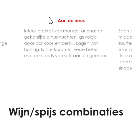
Aan de neus
Intens boeket van mango, ananas en
Zachte
gekonfijte citrusvruchten, gevolgd
midde
tige
door abrikoos en perzik. Lagen van
zuurte
honing, lichte karamel, verse boter,
elke z
met een toets van saffraan en gember.
finale
gedro
sinaas
Wijn/spijs combinaties