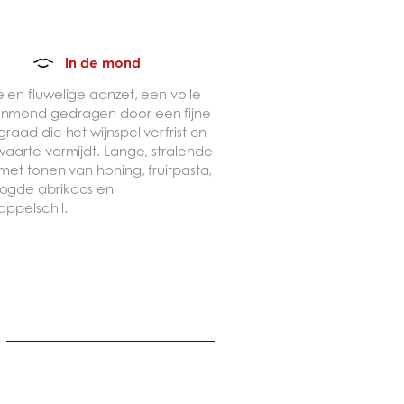
In de mond
 en fluwelige aanzet, een volle
nmond gedragen door een fijne
graad die het wijnspel verfrist en
waarte vermijdt. Lange, stralende
 met tonen van honing, fruitpasta,
ogde abrikoos en
appelschil.