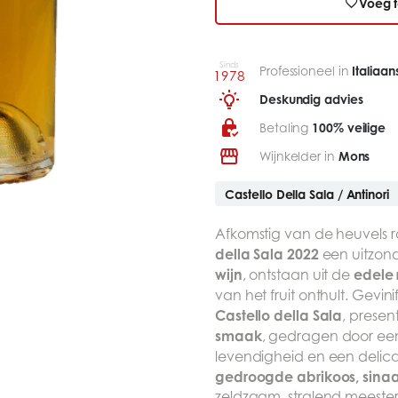
Voeg t
Sinds
Professioneel in
Italiaa
1978
Deskundig advies
Betaling
100% veilige
Wijnkelder in
Mons
Castello Della Sala / Antinori
Afkomstig van de heuvels 
della Sala 2022
een uitzond
wijn
edele 
, ontstaan uit de
van het fruit onthult. Gevin
Castello della Sala
, presen
smaak
, gedragen door een
levendigheid en een delica
gedroogde abrikoos, sina
zeldzaam, stralend meeste