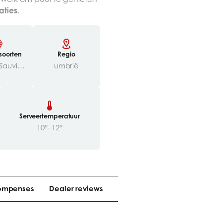
aties
.
soorten
Regio
Riesling, Sauvignon Blanc, Gewürztraminer, Grechetto, Sémilion
umbrië
Serveertemperatuur
10°- 12°
ompenses
Dealer reviews
Meer weten
Meer weten