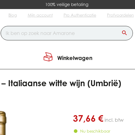
100% veilige betaling
Blog
Mijn account
Pro Authenticatie
Profvoordelen
Winkelwagen
ffato della Sala – Italiaanse witte wijn (Umbrië)
 – Italiaanse witte wijn (Umbrië)
37,66 €
incl. btw
Nu beschikbaar