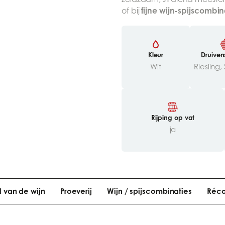
fijne wijn-spijscombin
of bij
Kleur
Druiven
Wit
Rijping op vat
ja
el van de wijn
Proeverij
Wijn / spijscombinaties
Réc