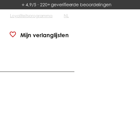
⭐ 4,9/5 · 220+ geverifieerde beoordelingen
Loyaliteitsprogramma
NL
Mijn verlanglijsten