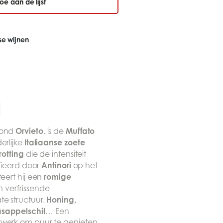
oe aan de lijst
nse wijnen
Orvieto
Muffato
rond
, is de
Italiaanse zoete
erlijke
rotting
die de intensiteit
Antinori
ifieerd door
op het
romige
teert hij een
 verfrissende
Honing,
te structuur.
asappelschil
… Een
rwerk om puur te genieten