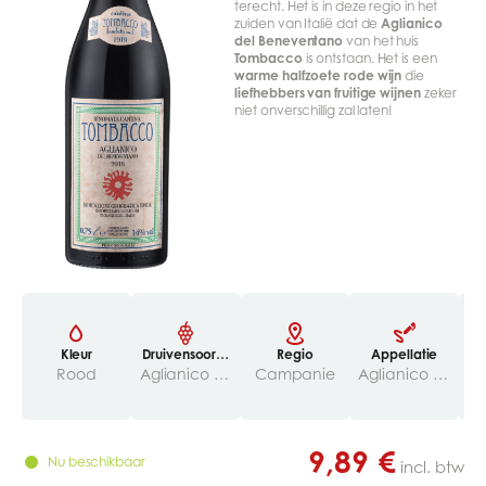
terecht. Het is in deze regio in het
zuiden van Italië dat de
Aglianico
del Beneventano
van het huis
Tombacco
is ontstaan. Het is een
warme halfzoete rode wijn
die
liefhebbers van fruitige wijnen
zeker
niet onverschillig zal laten!
Kleur
Druivensoorte
Regio
Appellatie
Ri
n
Rood
Aglianico 100%
Campanie
Aglianico del Beneventano IGT
9,89 €
Nu beschikbaar
incl. btw