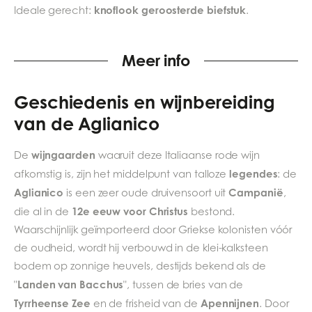
knoflook geroosterde biefstuk
Ideale gerecht:
.
Meer info
Geschiedenis en wijnbereiding
van de Aglianico
wijngaarden
De
waaruit deze Italiaanse rode wijn
legendes
afkomstig is, zijn het middelpunt van talloze
: de
Aglianico
Campanië
is een zeer oude druivensoort uit
,
12e eeuw voor Christus
die al in de
bestond.
Waarschijnlijk geïmporteerd door Griekse kolonisten vóór
de oudheid, wordt hij verbouwd in de klei-kalksteen
bodem op zonnige heuvels, destijds bekend als de
Landen van Bacchus
"
", tussen de bries van de
Tyrrheense Zee
Apennijnen
en de frisheid van de
. Door