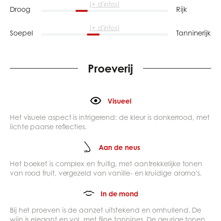
(+ d'infos)
Droog
Rijk
(+ d'infos)
Soepel
Tanninerijk
Proeverij
Visueel
Het visuele aspect is intrigerend: de kleur is donkerrood, met
lichte paarse reflecties.
Aan de neus
Het boeket is complex en fruitig, met aantrekkelijke tonen
van rood fruit, vergezeld van vanille- en kruidige aroma's.
In de mond
Bij het proeven is de aanzet uitstekend en omhullend. De
wijn is elegant en vol, met fijne tannines. De geurige tonen