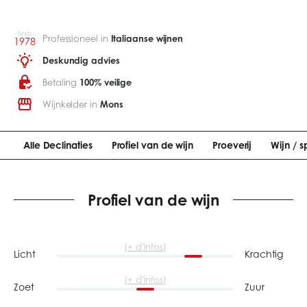
Sinds
Professioneel in
Italiaanse wijnen
1978
Deskundig advies
Betaling
100% veilige
Wijnkelder in
Mons
Alle Declinaties
Profiel van de wijn
Proeverij
Wijn / s
Profiel van de wijn
(+ d'infos)
Licht
Krachtig
(+ d'infos)
Zoet
Zuur