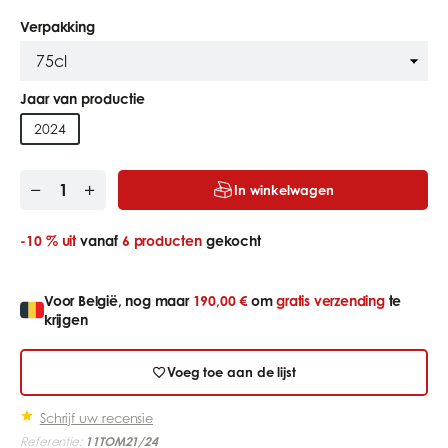
Verpakking
Jaar van productie
2024
In winkelwagen
-10 %
uit
vanaf
6 producten
gekocht
Voor België, nog maar
190,00 €
om
gratis verzending
te
krijgen
Voeg toe aan de lijst
Schrijf uw recensie
Referentie:
11TOM21/24