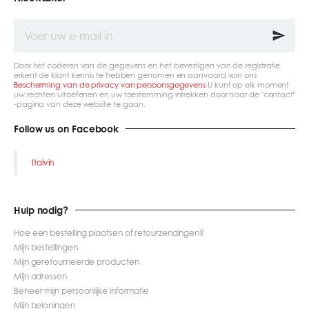
Voer
uw
e-
mail
Door het coderen van de gegevens en het bevestigen van de registratie
in
erkent de klant kennis te hebben genomen en aanvaard van ons
Bescherming van de privacy van persoonsgegevens
U kunt op elk moment
uw rechten uitoefenen en uw toestemming intrekken door naar de "contact"
-pagina van deze website te gaan.
Follow us on Facebook
Italvin
Hulp nodig?
Hoe een bestelling plaatsen of retourzendingen?
Mijn bestellingen
Mijn geretourneerde producten
Mijn adressen
Beheer mijn persoonlijke informatie
Mijn beloningen