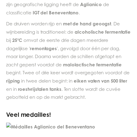
Aglianico
zijn geografische ligging heeft de
de
IGT del Beneventano
classificatie
.
met de hand geoogst
De druiven worden rijp en
. De
alcoholische fermentatie
wijnbereiding is traditioneel: de
25°C
bij
omvat de eerste drie dagen meerdere
remontages
dagelijkse '
', gevolgd door één per dag,
maar langer. Daarna worden de schillen afgetapt en
malolactische fermentatie
zacht geperst voordat de
begint. Twee of drie keer wordt overgegoten voordat de
rijping
eiken vaten van 500 liter
in twee delen begint: in
roestvrijstalen tanks
en in
. Ten slotte wordt de cuvée
gebotteld en op de markt gebracht.
Veel medailles!