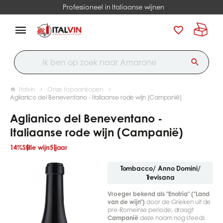
Professioneel in Italiaanse wijnen
Italvin
Onze topaankopen
Aglianico del Beneventano - Italiaanse rode wijn (Campanië)
Aglianico del Beneventano -
Italiaanse rode wijn (Campanië)
14%
Stille wijn
5 jaar
Tombacco/ Anno Domini/
Trevisana
Vroeger bekend als "Enotria" ("Land
van de wijn")
door de Grieken uit de
pre-Romeinse periode, draagt
Campanië
deze naam nog steeds