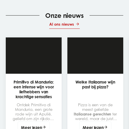
Onze nieuws
Al ons nieuws
Primitivo di Manduria:
Welke Italiaanse wijn
een intense wijn voor
past bij pizza?
liefhebbers van
krachtige sensaties
Ontdek Primitivo di
Pizza is een van de
Manduria, een grote
meest geliefde
rode wijn uit Apulië,
Italiaanse gerechten
ter
geliefd om zijn rijkdom,
wereld, maar de juiste
aroma’s van rijp fruit en
Italiaanse wijn
erbij
Meer lezen
Meer lezen
zijn genereuze karakter.
kiezen kan een