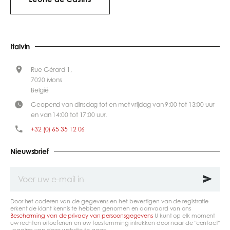
Italvin
Rue Gérard 1,
7020 Mons
België
Geopend van dinsdag tot en met vrijdag van 9:00 tot 13:00 uur
en van 14:00 tot 17:00 uur.
+32 (0) 65 35 12 06
Nieuwsbrief
Voer
uw
e-
mail
Door het coderen van de gegevens en het bevestigen van de registratie
in
erkent de klant kennis te hebben genomen en aanvaard van ons
Bescherming van de privacy van persoonsgegevens
U kunt op elk moment
uw rechten uitoefenen en uw toestemming intrekken door naar de "contact"