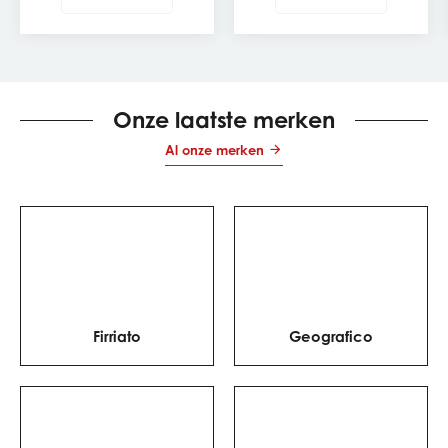
Een emblematische
eenvoudige maaltijd
druivensoort om te leren
omtoveren tot een
kennen, te proeven en
echte degustatie-
perfect te combineren
ervaring. De beste
wijn-
met de juiste gerechten.
pizza combinatie
hangt
vooral af van de
garnituur: tomaat,
Onze laatste merken
mozzarella, charcuterie,
champignons, gegrilde
Al onze merken
groenten of krachtigere
kazen. Het doel is een
wijn te vinden die het
smaakvolle karakter
van de pizza
respecteert, zonder de
smaken te overheersen.
Firriato
Geografico