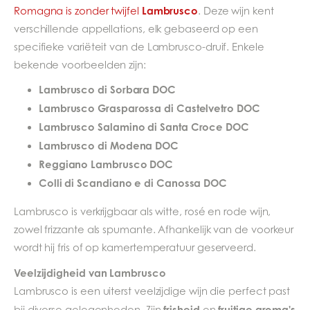
Lambrusco
Romagna is zonder twijfel
. Deze wijn kent
verschillende appellations, elk gebaseerd op een
specifieke variëteit van de Lambrusco-druif. Enkele
bekende voorbeelden zijn:
Lambrusco di Sorbara DOC
Lambrusco Grasparossa di Castelvetro DOC
Lambrusco Salamino di Santa Croce DOC
Lambrusco di Modena DOC
Reggiano Lambrusco DOC
Colli di Scandiano e di Canossa DOC
Lambrusco is verkrijgbaar als witte, rosé en rode wijn,
zowel frizzante als spumante. Afhankelijk van de voorkeur
wordt hij fris of op kamertemperatuur geserveerd.
Veelzijdigheid van Lambrusco
Lambrusco is een uiterst veelzijdige wijn die perfect past
frisheid
fruitige aroma's
bij diverse gelegenheden. Zijn
en