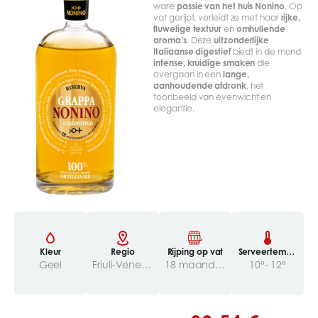
ware
passie van het huis Nonino
. Op
vat gerijpt, verleidt ze met haar
rijke,
fluwelige textuur
en
omhullende
aroma’s
. Deze
uitzonderlijke
Italiaanse digestief
biedt in de mond
intense, kruidige smaken
die
overgaan in een
lange,
aanhoudende afdronk
, het
toonbeeld van evenwicht en
elegantie.
Kleur
Regio
Rijping op vat
Serveertempe
ratuur
Geel
Friuli-Venezia Giulia
18 maanden
10°- 12°