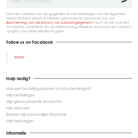
uw
e-
mail
Door het coderen van de gegevens en het bevestigen van de registratie
in
erkent de klant kennis te hebben genomen en aanvaard van ons
Bescherming van de privacy van persoonsgegevens
U kunt op elk moment
uw rechten uitoefenen en uw toestemming intrekken door naar de "contact"
-pagina van deze website te gaan.
Follow us on Facebook
Italvin
Hulp nodig?
Hoe een bestelling plaatsen of retourzendingen?
Mijn bestellingen
Mijn geretourneerde producten
Mijn adressen
Beheer mijn persoonlijke informatie
Mijn beloningen
Informatie