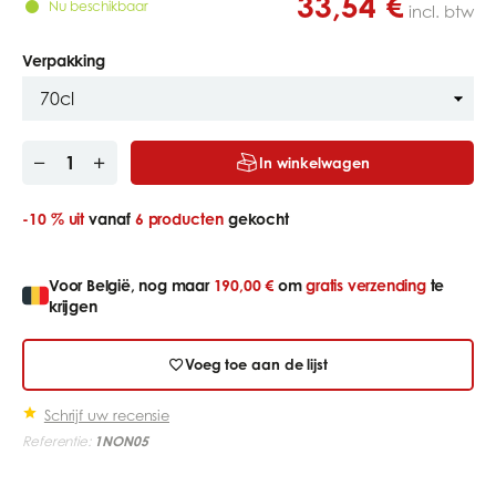
33,54 €
Nu beschikbaar
incl. btw
Verpakking
In winkelwagen
-10 %
uit
vanaf
6 producten
gekocht
Voor België, nog maar
190,00 €
om
gratis verzending
te
krijgen
Voeg toe aan de lijst
Schrijf uw recensie
Referentie:
1NON05