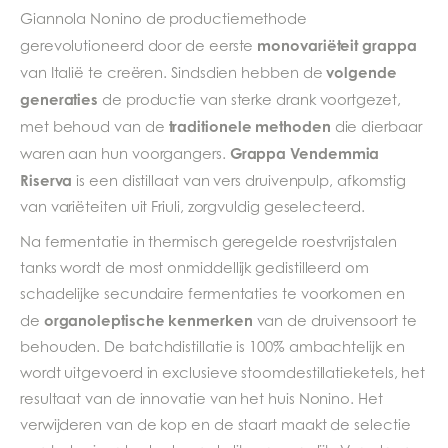
Giannola Nonino de productiemethode
monovariëteit grappa
gerevolutioneerd door de eerste
volgende
van Italië te creëren. Sindsdien hebben de
generaties
de productie van sterke drank voortgezet,
traditionele methoden
met behoud van de
die dierbaar
Grappa Vendemmia
waren aan hun voorgangers.
Riserva
is een distillaat van vers druivenpulp, afkomstig
van variëteiten uit Friuli, zorgvuldig geselecteerd.
Na fermentatie in thermisch geregelde roestvrijstalen
tanks wordt de most onmiddellijk gedistilleerd om
schadelijke secundaire fermentaties te voorkomen en
organoleptische kenmerken
de
van de druivensoort te
behouden. De batchdistillatie is 100% ambachtelijk en
wordt uitgevoerd in exclusieve stoomdestillatieketels, het
resultaat van de innovatie van het huis Nonino. Het
verwijderen van de kop en de staart maakt de selectie