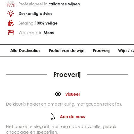
Sinds
Professioneel in
Italiaanse wijnen
1978
Deskundig advies
Betaling
100% veilige
Wijnkelder in
Mons
Alle Declinaties
Profiel van de wijn
Proeverij
Wijn / s
Proeverij
Visueel
De kleur is helder en amberkleurig, met gouden reflecties.
Aan de neus
Het boeket is elegant, met aroma's van vanille, gebak,
chocolade en specerijen.