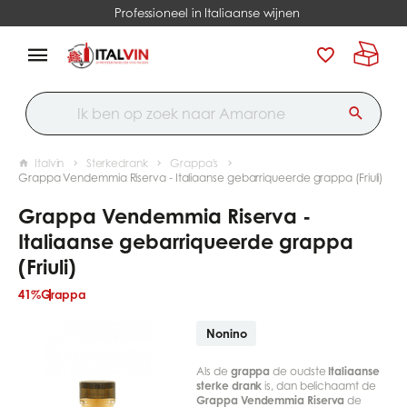
Professioneel in Italiaanse wijnen
Italvin
Sterkedrank
Grappa's
Grappa Vendemmia Riserva - Italiaanse gebarriqueerde grappa (Friuli)
Grappa Vendemmia Riserva -
Italiaanse gebarriqueerde grappa
(Friuli)
41%
Grappa
Nonino
Als de
grappa
de oudste
Italiaanse
sterke drank
is, dan belichaamt de
Grappa Vendemmia Riserva
de