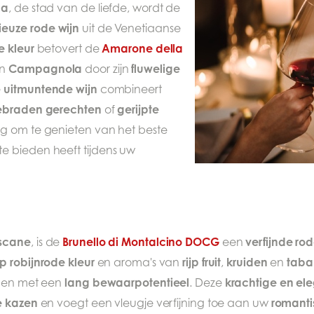
na
, de stad van de liefde, wordt de
ieuze rode wijn
uit de Venetiaanse
 kleur
Amarone della
betovert de
Campagnola
fluwelige
n
door zijn
uitmuntende wijn
e
combineert
ebraden gerechten
gerijpte
of
ng om te genieten van het beste
te bieden heeft tijdens uw
oscane
Brunello di Montalcino DOCG
verfijnde rod
, is de
een
p robijnrode kleur
rijp fruit
kruiden
taba
en aroma's van
,
en
lang bewaarpotentieel
krachtige en ele
jnen met een
. Deze
e kazen
romant
en voegt een vleugje verfijning toe aan uw