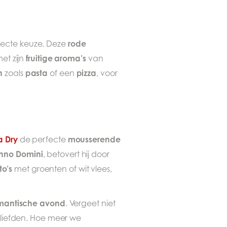
rode
ecte keuze. Deze
fruitige aroma’s
et zijn
van
n
pasta
pizza
zoals
of een
, voor
a Dry
mousserende
de perfecte
nno Domini
, betovert hij door
to’s
met groenten of wit vlees,
mantische avond
. Vergeet niet
liefden. Hoe meer we