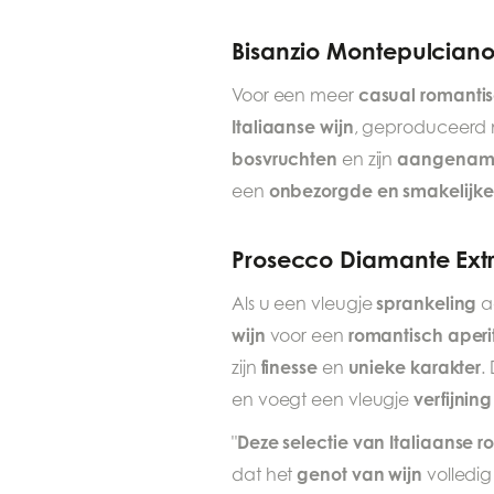
Bisanzio Montepulcian
casual romanti
Voor een meer
Italiaanse wijn
, geproduceerd 
bosvruchten
aangename 
en zijn
onbezorgde en smakelijk
een
Prosecco Diamante Ext
sprankeling
Als u een vleugje
a
wijn
romantisch aperit
voor een
finesse
unieke karakter
zijn
en
.
verfijning
en voegt een vleugje
Deze selectie van Italiaanse r
"
genot van wijn
dat het
volledig