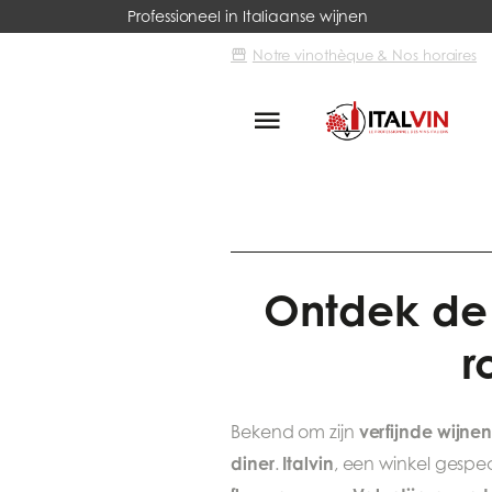
Professioneel in Italiaanse wijnen
Notre vinothèque & Nos horaires
Italvin
Ons nieuws
Ontdek de
Ontdek de 
r
verfijnde wijne
Bekend om zijn
diner
Italvin
.
, een winkel gespe