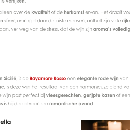
verrijken
te
.
kwaliteit
herkomst
alleen over de
of de
ervan. Het draait vo
n sfeer
rij
, omringd door de juiste mensen, onthult zijn volle
aroma's volledi
n, ver weg van de stress, dat de wijn zijn
 Sicilië
Bayamore Rosso
elegante rode wijn
, is de
een
van 
ane
, is deze wijn het resultaat van een harmonieuze blend van
vleesgerechten
gerijpte kazen
e wijn past perfect bij
,
of ee
ns
romantische avond
is hij ideaal voor een
.
ella