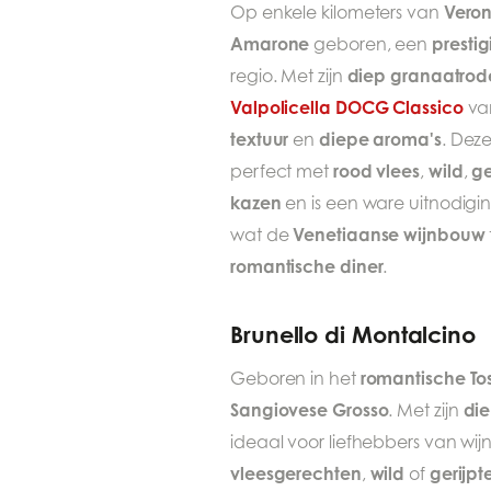
Vero
Op enkele kilometers van
Amarone
prestig
geboren, een
diep granaatrode
regio. Met zijn
Valpolicella DOCG Classico
va
textuur
diepe aroma's
en
. Dez
rood vlees
wild
g
perfect met
,
,
kazen
en is een ware uitnodigi
Venetiaanse wijnbouw
wat de
romantische diner
.
Brunello di Montalcino
romantische T
Geboren in het
Sangiovese Grosso
die
. Met zijn
ideaal voor liefhebbers van wi
vleesgerechten
wild
gerijpt
,
of