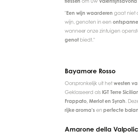
flessen
Valentijnsavond
om uw
Een wijn waarderen
"
gaat niet 
ontspanne
wijn, genoten in een
wanneer onze zintuigen openstaa
genot
biedt."
Bayamore Rosso
westen van
Oorspronkelijk uit het
IGT Terre Sicili
Geklasseerd als
Frappato, Merlot en Syrah
. Dez
rijke aroma's
perfecte bala
en
Amarone della Valpolic