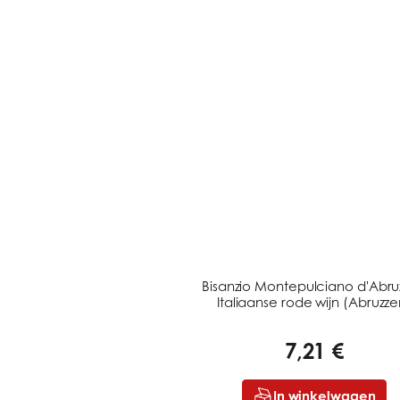
Bisanzio Montepulciano d'Abru
Italiaanse rode wijn (Abruzze
7,21 €
In winkelwagen