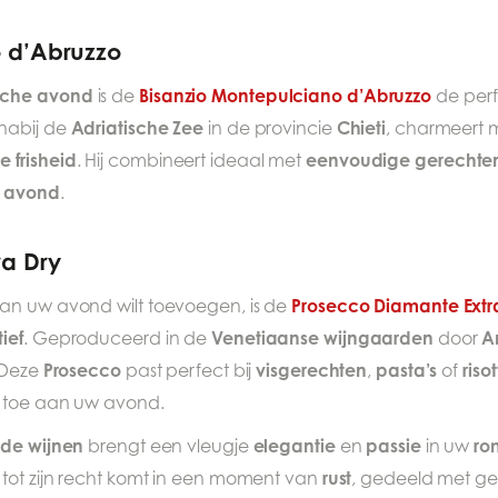
o d’Abruzzo
sche avond
Bisanzio Montepulciano d’Abruzzo
is de
de perf
Adriatische Zee
Chieti
nabij de
in de provincie
, charmeert m
frisheid
eenvoudige gerechte
. Hij combineert ideaal met
e avond
.
ra Dry
Prosecco Diamante Extr
an uw avond wilt toevoegen, is de
ief
Venetiaanse wijngaarden
A
. Geproduceerd in de
door
Prosecco
visgerechten
pasta’s
risot
 Deze
past perfect bij
,
of
toe aan uw avond.
ode wijnen
elegantie
passie
ro
brengt een vleugje
en
in uw
rust
 tot zijn recht komt in een moment van
, gedeeld met ge