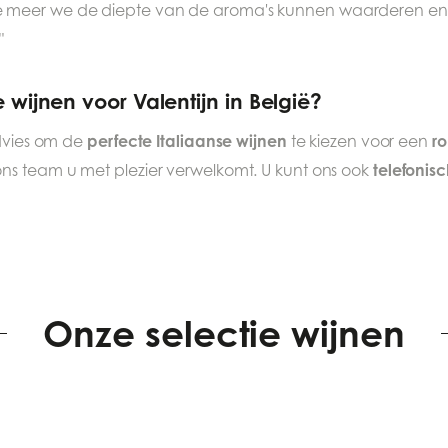
 meer we de diepte van de aroma's kunnen waarderen en 
"
 wijnen voor Valentijn in België?
perfecte Italiaanse wijnen
ro
dvies om de
te kiezen voor een
telefonis
ons team u met plezier verwelkomt. U kunt ons ook
Onze selectie wijnen