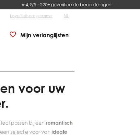
⭐ 4,9/5 · 220+ geverifieerde beoordelingen
Loyaliteitsprogramma
NL
Mijn verlanglijsten
nen voor uw
r.
romantisch
fect passen bij een
ideale
lt een selectie voor van