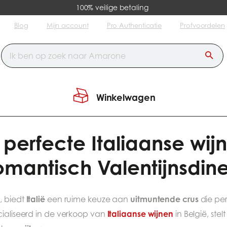
100% veilige betaling
Blog
Mijn account
Pro Authenticatie
Profvoordelen
Winkelwagen
 perfecte Italiaanse wijnen voor uw romantisch Valentijnsdiner.
perfecte Italiaanse wij
omantisch Valentijnsdine
n
Italië
uitmuntende crus
, biedt
een ruime keuze aan
die per
Italiaanse wijnen
cialiseerd in de verkoop van
in België, ste