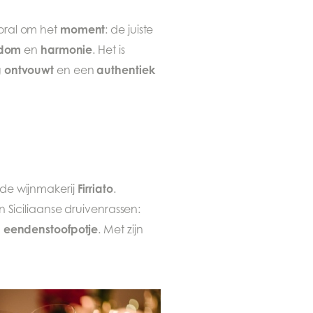
moment
oral om het
: de juiste
kdom
harmonie
en
. Het is
g ontvouwt
authentiek
en een
Firriato
de wijnmakerij
.
 Siciliaanse druivenrassen:
eendenstoofpotje
n
. Met zijn