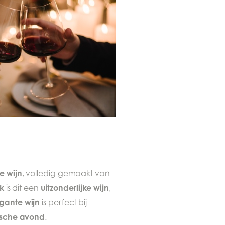
e wijn
, volledig gemaakt van
k
uitzonderlijke wijn
is dit een
,
gante wijn
is perfect bij
ische avond
.