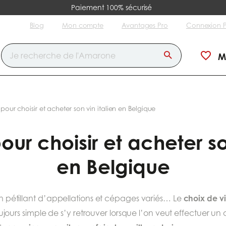
Paiement 100% sécurisé
Blog
Mon compte
Avantages Pro
Connexion 
M
 pour choisir et acheter son vin italien en Belgique
our choisir et acheter so
en Belgique
choix de vi
vin pétillant d’appellations et cépages variés… Le
 toujours simple de s’y retrouver lorsque l’on veut effectuer un