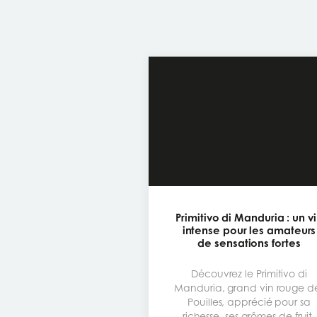
Primitivo di Manduria : un v
intense pour les amateurs
de sensations fortes
Découvrez le Primitivo di
Manduria, grand vin rouge d
Pouilles, apprécié pour sa
richesse, ses arômes de fruits