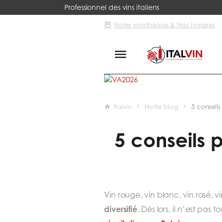
Professionnel des vins italiens
Notre vinothèque & Nos horaires
Italvin
Notre blog
5 conseils
5 conseils p
Vin rouge, vin blanc, vin rosé, 
diversifié
. Dès lors, il n’est pas