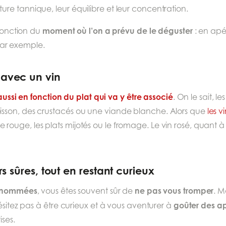
ture tannique, leur équilibre et leur concentration.
moment où l’on a prévu de le déguster
 fonction du
: en apér
ar exemple.
avec un vin
t aussi en fonction du plat qui va y être associé
. On le sait, l
sson, des crustacés ou une viande blanche. Alors que
les v
ge, les plats mijotés ou le fromage. Le vin rosé, quant à lu
 sûres, tout en restant curieux
renommées
ne pas vous tromper
, vous êtes souvent sûr de
. M
goûter des ap
ésitez pas à être curieux et à vous aventurer à
ises.