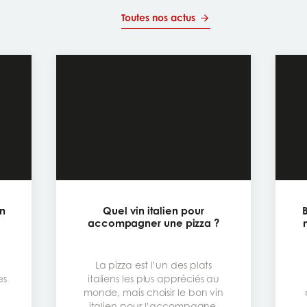
Toutes nos actus
in
Quel vin italien pour
accompagner une pizza ?
La pizza est l’un des plats
es
italiens les plus appréciés au
monde, mais choisir le bon vin
italien pour l’accompagner