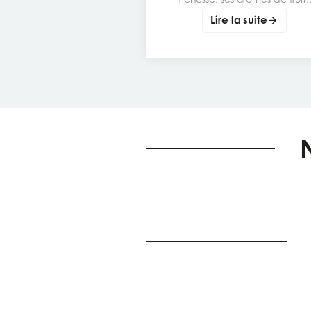
mûrs et son caractère
Lire la suite
généreux. Un cépage
emblématique à comprendr
déguster et accorder avec le
bons plats.