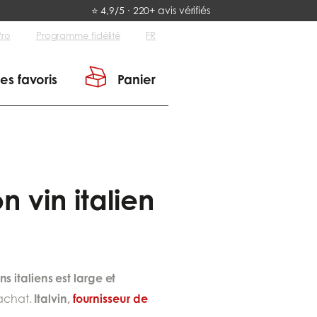
⭐ 4,9/5 · 220+ avis vérifiés
Pro
Programme fidélité
FR
es favoris
Panier
n vin italien
ns italiens est large et
Italvin,
fournisseur de
 achat.