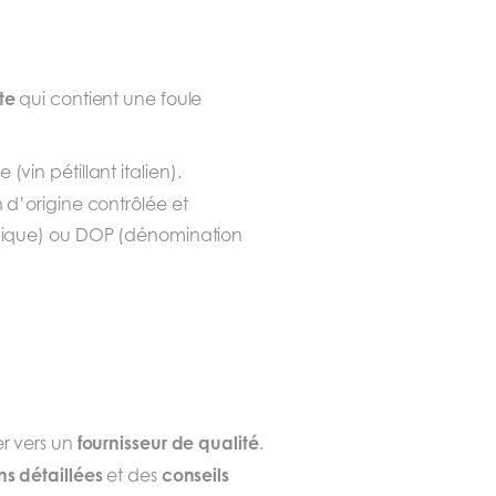
tte
qui contient une foule
 (vin pétillant italien).
d’origine contrôlée et
ypique) ou DOP (dénomination
fournisseur de qualité
er vers un
.
ns détaillées
conseils
et des