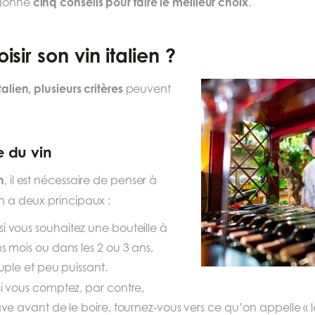
cinq conseils pour faire le meilleur choix
 donne
.
ir son vin italien ?
talien, plusieurs critères
peuvent
 du vin
n
, il est nécessaire de penser à
 en a deux principaux :
 si vous souhaitez une bouteille à
s mois ou dans les 2 ou 3 ans,
uple et peu puissant.
 si vous comptez, par contre,
ve avant de le boire, tournez-vous vers ce qu’on appelle « l