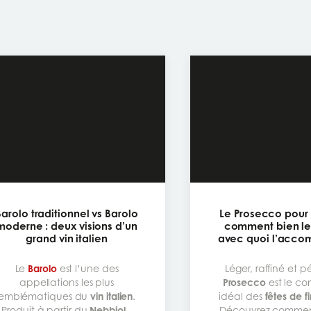
Barolo traditionnel vs Barolo
Le Prosecco pour l
moderne : deux visions d’un
comment bien le 
grand vin italien
avec quoi l’acco
Le
Barolo
est l’une des
Léger, raffiné et pé
appellations les plus
Prosecco
est le c
emblématiques du
vin italien
.
idéal des
fêtes de f
Produit à partir du
Nebbiolo
Découvrez comme