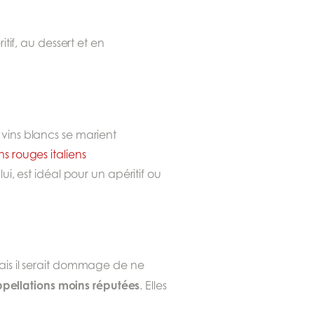
itif, au dessert et en
es vins blancs se marient
ins rouges italiens
i, est idéal pour un apéritif ou
ais il serait dommage de ne
pellations moins réputées
. Elles