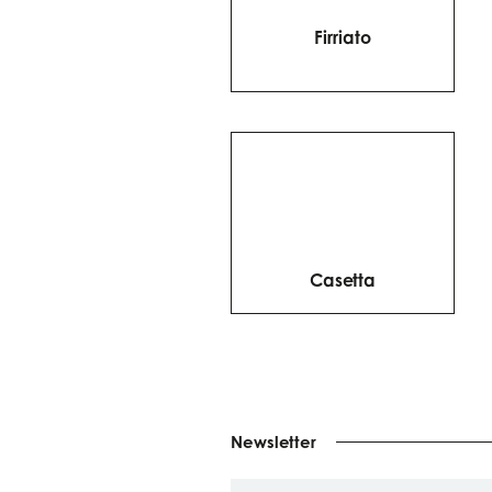
Firriato
Casetta
Newsletter
Votre