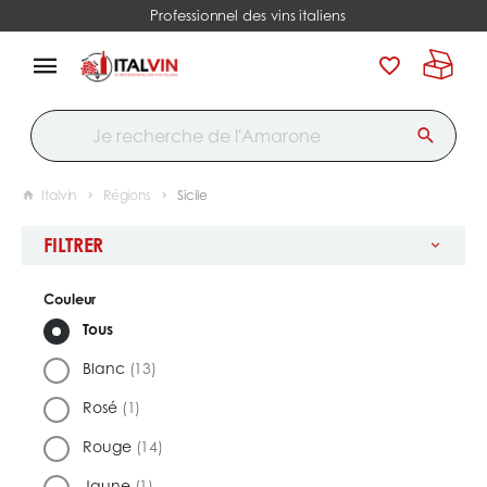
Professionnel des vins italiens
Italvin
Régions
Sicile
FILTRER
Couleur
Tous
Blanc
(13)
Rosé
(1)
Rouge
(14)
Jaune
(1)