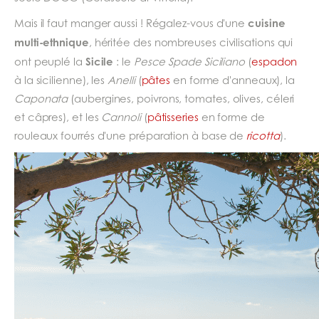
cuisine
Mais il faut manger aussi ! Régalez-vous d'une
multi-ethnique
, héritée des nombreuses civilisations qui
Sicile
ont peuplé la
: le
Pesce Spade Siciliano
(
espadon
à la sicilienne), les
Anelli
(
pâtes
en forme d'anneaux), la
Caponata
(aubergines, poivrons, tomates, olives, céleri
et câpres), et les
Cannoli
(
pâtisseries
en forme de
rouleaux fourrés d'une préparation à base de
ricotta
).