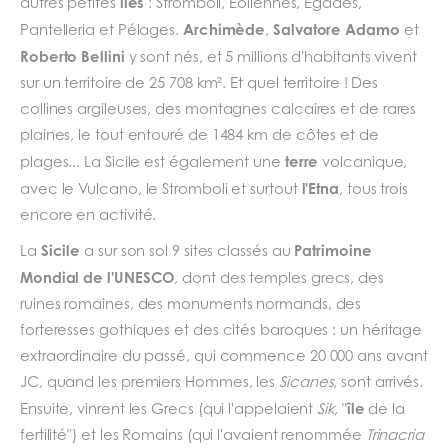
îles
autres petites
: Stromboli, Eoliennes, Egades,
Archimède
Salvatore Adamo
Pantelleria et Pélages.
,
et
Roberto Bellini
y sont nés, et 5 millions d'habitants vivent
sur un territoire de 25 708 km². Et quel territoire ! Des
collines argileuses, des montagnes calcaires et de rares
plaines, le tout entouré de 1484 km de côtes et de
terre
plages... La Sicile est également une
volcanique,
l'Etna
avec le Vulcano, le Stromboli et surtout
, tous trois
encore en activité.
Sicile
Patrimoine
La
a sur son sol 9 sites classés au
Mondial de l'UNESCO
, dont des temples grecs, des
ruines romaines, des monuments normands, des
forteresses gothiques et des cités baroques : un héritage
extraordinaire du passé, qui commence 20 000 ans avant
JC, quand les premiers Hommes, les
Sicanes
, sont arrivés.
île
Ensuite, vinrent les Grecs (qui l'appelaient
Sik
, "
de la
fertilité") et les Romains (qui l'avaient renommée
Trinacria