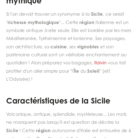
mythique
Sicile
Si l'on devait trouver un synonyme à la
, ce serait
richesse mythologique
région
"
"... Cette
italienne est un
symbole antique à elle seule. Elle est bordée par les mers
Méditerranée, Tyrrhénienne et Ionienne. Ses paysages,
cuisine
vignobles
son architecture, sa
, ses
et son
patrimoine culturel sont un véritable enchantement au
quotidien ! Alors préparez vos bagages,
Italvin
vous fait
Île
Soleil
profiter d'un aller simple pour "l'
du
" (
réf.
L'Odyssée) !
Caractéristiques de la Sicile
Volcanique, antique, splendide, mystérieuse... Les mots
ne manquent pas lorsqu'il est question de décrire la
Sicile
région
! Cette
autonome d'Italie est entourée de 6