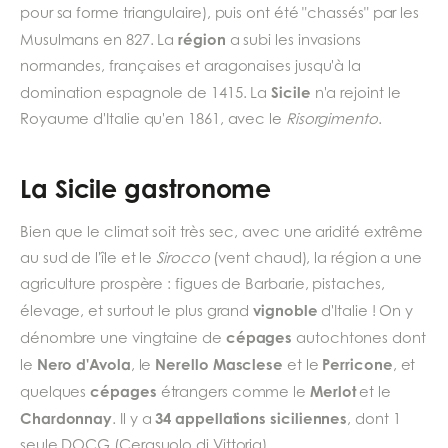
pour sa forme triangulaire), puis ont été "chassés" par les
région
Musulmans en 827. La
a subi les invasions
normandes, françaises et aragonaises jusqu'à la
Sicile
domination espagnole de 1415. La
n'a rejoint le
Royaume d'Italie qu'en 1861, avec le
Risorgimento
.
La Sicile gastronome
Bien que le climat soit très sec, avec une aridité extrême
au sud de l'île et le
Sirocco
(vent chaud), la région a une
agriculture prospère : figues de Barbarie, pistaches,
vignoble
élevage, et surtout le plus grand
d'Italie ! On y
cépages
dénombre une vingtaine de
autochtones dont
Nero d'Avola
Nerello Masclese
Perricone
le
, le
et le
, et
cépages
Merlot
quelques
étrangers comme le
et le
Chardonnay
34 appellations
siciliennes
. Il y a
, dont 1
seule DOCG (Cerasuolo di Vittoria).