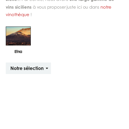
vins siciliens
à vous proposer juste ici ou dans
notre
vinothèque
!
Sous-
catégories
Etna
Trier