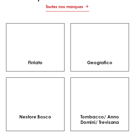
grillés ou fromages plus
Toutes nos marques
puissants. L’objectif est
de trouver un vin qui
respecte la
gourmandise de la
pizza sans écraser ses
saveurs.
Firriato
Geografico
Nestore Bosco
Tombacco/ Anno
Domini/ Trevisana