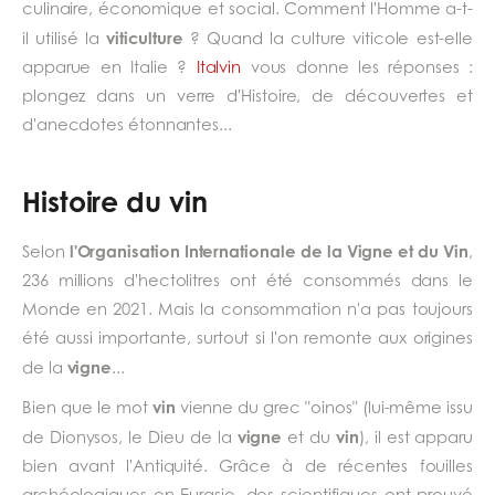
culinaire, économique et social. Comment l'Homme a-t-
viticulture
il utilisé la
? Quand la culture viticole est-elle
apparue en Italie ?
Italvin
vous donne les réponses :
plongez dans un verre d'Histoire, de découvertes et
d'anecdotes étonnantes...
Histoire du vin
l'Organisation Internationale de la Vigne et du Vin
Selon
,
236 millions d'hectolitres ont été consommés dans le
Monde en 2021. Mais la consommation n'a pas toujours
été aussi importante, surtout si l'on remonte aux origines
vigne
de la
...
vin
Bien que le mot
vienne du grec "oinos" (lui-même issu
vigne
vin
de Dionysos, le Dieu de la
et du
), il est apparu
bien avant l'Antiquité. Grâce à de récentes fouilles
archéologiques en Eurasie, des scientifiques ont prouvé