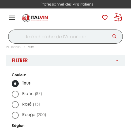
Professionnel des vins italiens
Italvin
Vins
FILTRER
Couleur
Tous
Blanc
(87)
Rosé
(15)
Rouge
(200)
Région