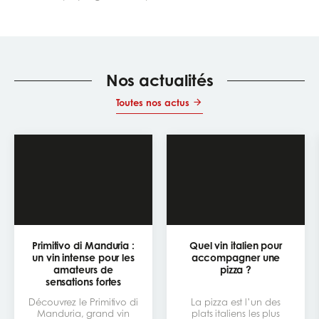
Nos actualités
Toutes nos actus
Primitivo di Manduria :
Quel vin italien pour
un vin intense pour les
accompagner une
amateurs de
pizza ?
sensations fortes
Découvrez le Primitivo di
La pizza est l’un des
Manduria, grand vin
plats italiens les plus