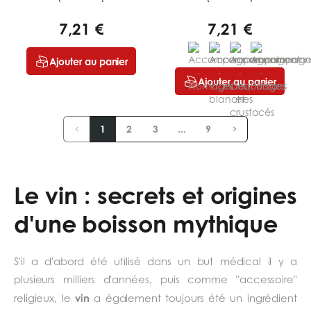
7,21 €
7,21 €
Ajouter au panier
Ajouter au panier
1
2
3
...
9
Le vin : secrets et origines
d'une boisson mythique
S'il a d'abord été utilisé dans un but médical il y a
plusieurs milliers d'années, puis comme "accessoire"
vin
religieux, le
a également toujours été un ingrédient