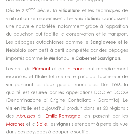
ème
viticulture
Dès le XIX
siècle, la
et les techniques de
vins italiens
vinification se modernisent. Les
connaissent
une nouvelle notoriété, notamment grâce à l'apparition
du bouchon qui facilite la conservation et le transport.
Sangiovese
Les cépages autochtones comme le
et le
Nebbiolo
sont petit à petit complétés par des cépages
Merlot
Cabernet Sauvignon.
importés comme le
ou le
Les crus du
Piémont
et de
Toscane
sont mondialement
reconnus, et l'Italie fut même le principal fournisseur de
vin
pendant les deux guerres mondiales. Dès 1966, la
qualité est assurée par les appellations DOC et DOCG
(Denominazione di Origine Controllata - Garantita). Le
vin en Italie
est aujourd'hui produit dans les 20 régions :
des
Abruzzes
à l'
Emilie-Romagne
, en passant par les
vignes
Marches
et la
Sicile
, les
s'étendent à perte de vue
dans des paysages à couper le souffle.