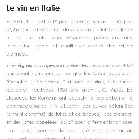
Le vin en Italie
er
vin
En 2021, l'Italie est le 1
producteur de
avec 19% (soit
50,2 millions d'hectolitres) du volume mondial. Les climats
et les sols plus que favorables permettent une
production idéale et qualitative depuis des milliers
d'années.
vignes
Si les
sauvages sont présentes depuis environ 4000
ans avant notre ère sur ce que les Grecs appelaient
vin
l'Oenotria (littéralement, " la terre du
"), elles furent
réellement cultivées 1000 ans avant J-C. Après les
Etrusques, les Romains ont poursuivi la fabrication et la
commercialisation : ils utilisaient des cuves bétonnées
(ciment constitué de tuiles et de briques), des pressoirs,
et des jarres appelées "dolia" pour la fermentation sous
vin
terre. Le vieillissement était accéléré en ajoutant au
des substances, comme du foin (le fenugrec).