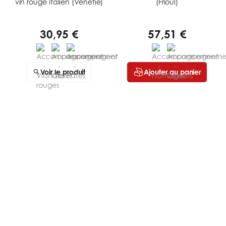
vin rouge italien (Vénétie)
(Frioul)
30,95 €
57,51 €
Voir le produit
Ajouter au panier