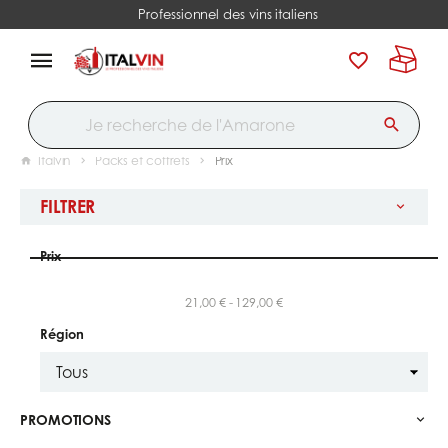
Professionnel des vins italiens
Italvin
Packs et coffrets
Prix
FILTRER
Prix
21,00 € - 129,00 €
Région
PROMOTIONS