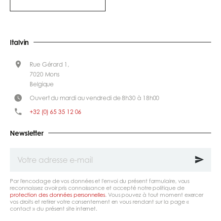
Italvin
Rue Gérard 1,
7020 Mons
Belgique
Ouvert du mardi au vendredi de 8h30 à 18h00
+32 (0) 65 35 12 06
Newsletter
Votre
adresse
e-
mail
Par l'encodage de vos données et l'envoi du présent formulaire, vous
reconnaissez avoir pris connaissance et accepté notre politique de
protection des données personnelles
. Vous pouvez à tout moment exercer
vos droits et retirer votre consentement en vous rendant sur la page «
contact » du présent site internet.