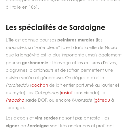
à l'Italie en 1861.
Les spécialités de Sardaigne
île
peintures murales
L'
est connue pour ses
(les
mourales
), sa "zone bleue" (c'est dans la ville de Nuoro
que la longévité est la plus importante), mais également
gastronomie
pour sa
: l'élevage et les cultures d'olives,
d'agrumes, d'artichauts et de safran permettent une
cuisine variée et généreuse. On déguste ainsi le
Porcheddu
(
cochon
de lait entier parfumé au laurier et
au myrte), les
Culurgiones
(
ravioli
sans viande), le
Pecorino
sarde DOP, ou encore
l'Aranzate
(
gâteau
à
l'orange).
vins sardes
Les alcools et
ne sont pas en reste : les
vignes
Sardaigne
de
sont très anciennes et profitent