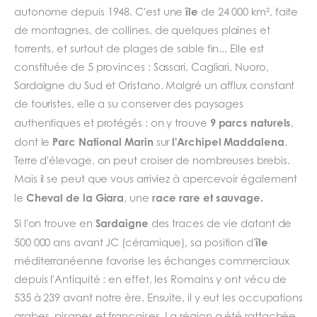
île
autonome depuis 1948. C'est une
de 24 000 km², faite
de montagnes, de collines, de quelques plaines et
torrents, et surtout de plages de sable fin... Elle est
constituée de 5 provinces : Sassari, Cagliari, Nuoro,
Sardaigne du Sud et Oristano. Malgré un afflux constant
de touristes, elle a su conserver des paysages
9 parcs naturels
authentiques et protégés : on y trouve
,
Parc National Marin
l'Archipel Maddalena
dont le
sur
.
Terre d'élevage, on peut croiser de nombreuses brebis.
Mais il se peut que vous arriviez à apercevoir également
Cheval de la Giara
race rare et sauvage.
le
, une
Sardaigne
Si l'on trouve en
des traces de vie datant de
île
500 000 ans avant JC (céramique), sa position d'
méditerranéenne favorise les échanges commerciaux
depuis l'Antiquité : en effet, les Romains y ont vécu de
535 à 239 avant notre ère. Ensuite, il y eut les occupations
arabes, pisanes et françaises. La région a été rattachée