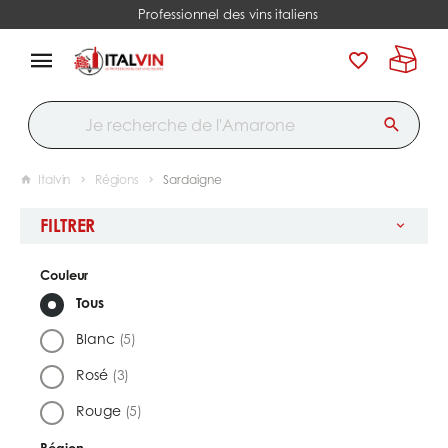
Professionnel des vins italiens
Italvin
Régions
Sardaigne
FILTRER
Couleur
Tous
Blanc
(5)
Rosé
(3)
Rouge
(5)
Région