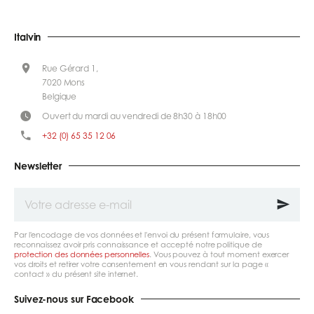
Italvin
Rue Gérard 1,
7020 Mons
Belgique
Ouvert du mardi au vendredi de 8h30 à 18h00
+32 (0) 65 35 12 06
Newsletter
Votre
adresse
e-
mail
Par l'encodage de vos données et l'envoi du présent formulaire, vous
reconnaissez avoir pris connaissance et accepté notre politique de
protection des données personnelles
. Vous pouvez à tout moment exercer
vos droits et retirer votre consentement en vous rendant sur la page «
contact » du présent site internet.
Suivez-nous sur Facebook