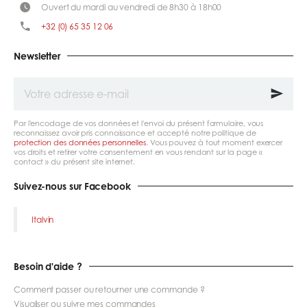
Ouvert du mardi au vendredi de 8h30 à 18h00
+32 (0) 65 35 12 06
Newsletter
Votre
adresse
e-
mail
Par l'encodage de vos données et l'envoi du présent formulaire, vous
reconnaissez avoir pris connaissance et accepté notre politique de
protection des données personnelles
. Vous pouvez à tout moment exercer
vos droits et retirer votre consentement en vous rendant sur la page «
contact » du présent site internet.
Suivez-nous sur Facebook
Italvin
Besoin d'aide ?
Comment passer ou retourner une commande ?
Visualiser ou suivre mes commandes