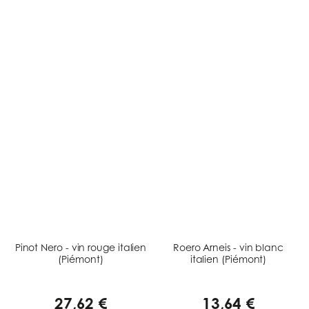
Pinot Nero - vin rouge italien
Roero Arneis - vin blanc
(Piémont)
italien (Piémont)
27,62 €
13,64 €