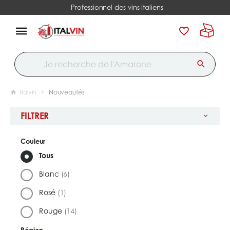
Professionnel des vins italiens
Italvin
Nouveautés
FILTRER
Couleur
Tous
Blanc
(6)
Rosé
(1)
Rouge
(14)
Région