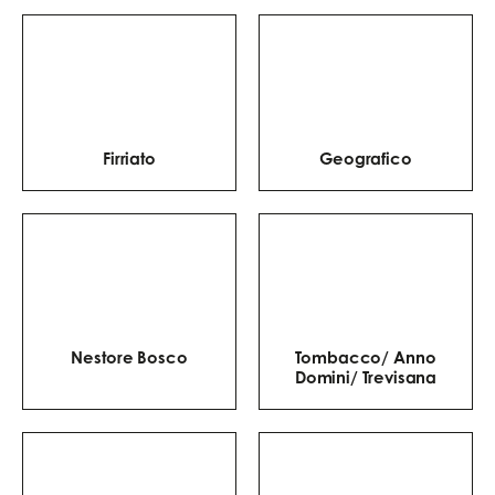
gourmandise de la
pizza sans écraser ses
saveurs.
Firriato
Geografico
Nestore Bosco
Tombacco/ Anno
Domini/ Trevisana