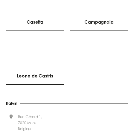
Casetta
Campagnola
Leone de Castris
Italvin
Rue Gérard 1,
7020 Mons
Belgique