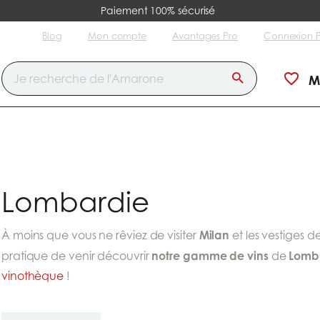
Paiement 100% sécurisé
Blog
Mon compte
Avantages Pro
Connexion 
M
Lombardie
Milan
À moins que vous ne rêviez de visiter
et les vestiges de 
notre gamme de vins
Lomb
pratique de venir découvrir
de
vinothèque
!
Trier