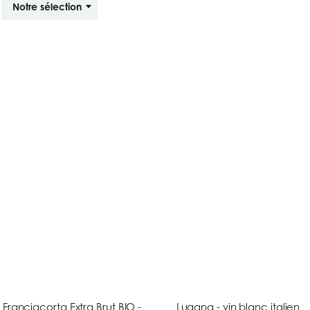
Franciacorta Extra Brut BIO -
Lugana - vin blanc italien