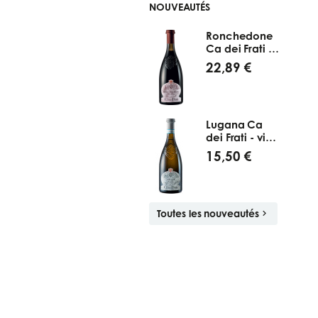
NOUVEAUTÉS
Ronchedone
Ca dei Frati -
vin rouge
22,89 €
italien
(Lombardie)
Lugana Ca
dei Frati - vin
blanc italien
15,50 €
(Lombardie)
Toutes les nouveautés