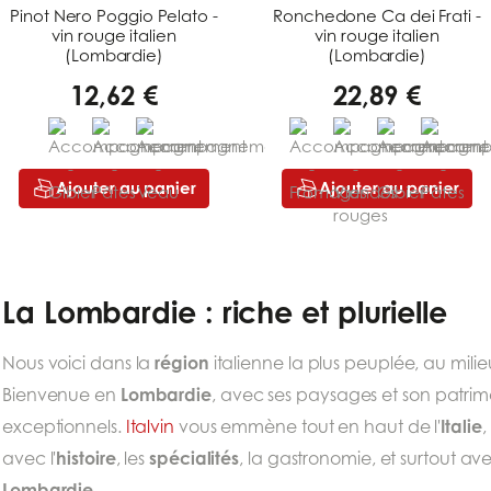
Pinot Nero Poggio Pelato -
Ronchedone Ca dei Frati -
vin rouge italien
vin rouge italien
(Lombardie)
(Lombardie)
12,62 €
22,89 €
Ajouter au panier
Ajouter au panier
La Lombardie : riche et plurielle
région
Nous voici dans la
italienne la plus peuplée, au mili
Lombardie
Bienvenue en
, avec ses paysages et son patrimo
Italie
exceptionnels.
Italvin
vous emmène tout en haut de l'
,
histoire
spécialités
avec l'
, les
, la gastronomie, et surtout av
Lombardie
...