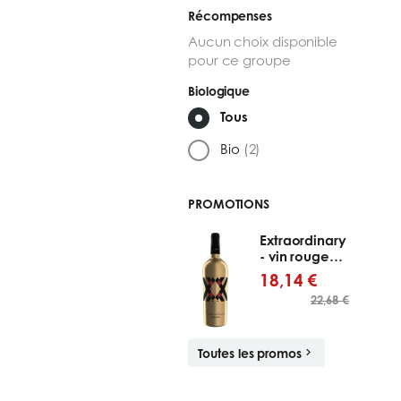
Récompenses
Aucun choix disponible
pour ce groupe
Biologique
Tous
Bio
(2)
PROMOTIONS
Extraordinary
- vin rouge
italien
18,14 €
22,68 €
Toutes les promos