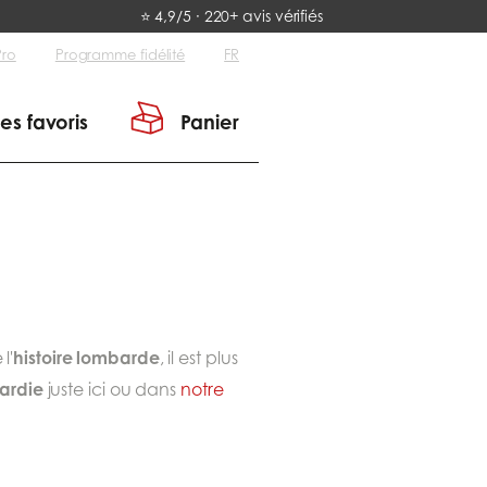
⭐ 4,9/5 · 220+ avis vérifiés
Pro
Programme fidélité
FR
es favoris
Panier
histoire
lombarde
l'
, il est plus
ardie
juste ici ou dans
notre