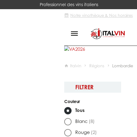
Professionnel des vins italiens
Notre vinothèque & Nos horaires
Italvin
Régions
Lombardie
FILTRER
Couleur
Tous
Blanc
(8)
Rouge
(2)