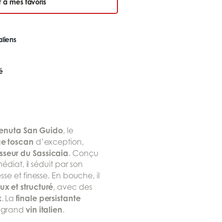
r à mes favoris
aliens
é
enuta San Guido
, le
ge toscan
d’exception,
sseur du Sassicaia
. Conçu
médiat, il séduit par son
sse et finesse. En bouche, il
x et structuré
, avec des
x
finale persistante
. La
vin italien
e grand
.