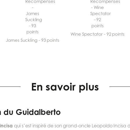
Wine Spectator - 92 points
James Suckling - 93 points
En savoir plus
n du Guidalberto
Incisa
qui s’est inspiré de son grand-oncle Leopoldo Incisa 