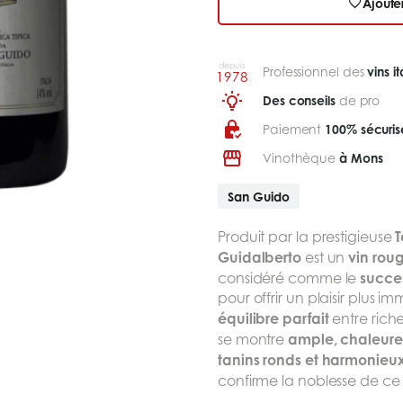
Ajoute
depuis
Professionnel des
vins it
1978
Des conseils
de pro
Paiement
100% sécuris
Vinothèque
à Mons
San Guido
T
Produit par la prestigieuse
Guidalberto
vin rou
est un
succe
considéré comme le
pour offrir un plaisir plus im
équilibre parfait
entre riche
ample, chaleureu
se montre
tanins ronds et harmonieu
confirme la noblesse de c