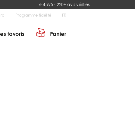
⭐ 4,9/5 · 220+ avis vérifiés
Pro
Programme fidélité
FR
es favoris
Panier