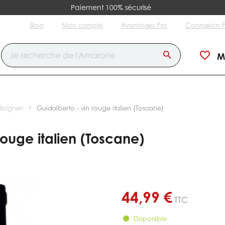
Paiement 100% sécurisé
Blog
Mon compte
Avantages Pro
Connexion 
M
Bolgheri
Guidalberto - vin rouge italien (Toscane)
rouge italien (Toscane)
44,99 €
TTC
Disponible