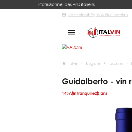
Professionnel des vins italiens
Notre vinothèque & Nos horaires
Italvin
Régions
Toscane
Guidalberto - vin 
14%
Vin tranquille
20 ans