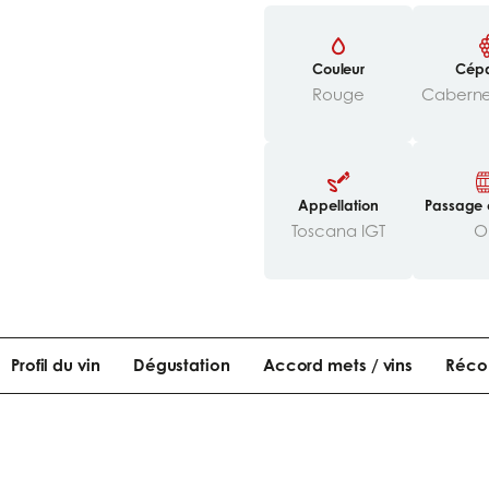
Couleur
Cép
Rouge
Appellation
Passage 
ues/to
Toscana IGT
O
Profil du vin
Dégustation
Accord mets / vins
Réco