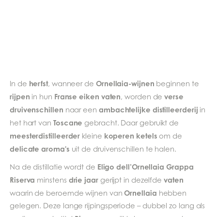
herfst
Ornellaia-wijnen
In de
, wanneer de
beginnen te
rijpen
Franse eiken vaten
verse
in hun
, worden de
druivenschillen
ambachtelijke distilleerderij
naar een
in
Toscane
het hart van
gebracht. Daar gebruikt de
meesterdistilleerder
koperen ketels
kleine
om de
delicate aroma's
uit de druivenschillen te halen.
Eligo dell’Ornellaia Grappa
Na de distillatie wordt de
Riserva
drie jaar
vaten
minstens
gerijpt in dezelfde
Ornellaia
waarin de beroemde wijnen van
hebben
gelegen. Deze lange rijpingsperiode – dubbel zo lang als