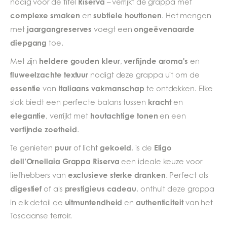
Riserva
nodig voor de titel
– verrijkt de grappa met
complexe smaken
subtiele houttonen
en
. Het mengen
jaargangreserves
ongeëvenaarde
met
voegt een
diepgang
toe.
heldere gouden kleur
verfijnde aroma's
Met zijn
,
en
fluweelzachte textuur
nodigt deze grappa uit om de
essentie
Italiaans vakmanschap
van
te ontdekken. Elke
kracht
slok biedt een perfecte balans tussen
en
elegantie
houtachtige tonen
, verrijkt met
en een
verfijnde zoetheid
.
puur
gekoeld
Eligo
Te genieten
of licht
, is de
dell’Ornellaia Grappa Riserva
een ideale keuze voor
exclusieve sterke dranken
liefhebbers van
. Perfect als
digestief
prestigieus cadeau
of als
, onthult deze grappa
uitmuntendheid
authenticiteit
in elk detail de
en
van het
Toscaanse terroir.