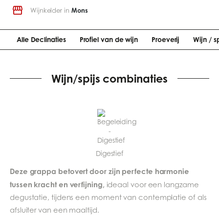
Wijnkelder in
Mons
Alle Declinaties
Profiel van de wijn
Proeverij
Wijn / s
Wijn/spijs combinaties
Digestief
Deze grappa betovert door zijn perfecte harmonie
tussen kracht en verfijning,
ideaal voor een langzame
degustatie, tijdens een moment van contemplatie of als
afsluiter van een maaltijd.