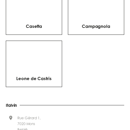
Casetta
Campagnola
Leone de Castris
Italvin
Rue Gérard 1,
7020 Mons
België