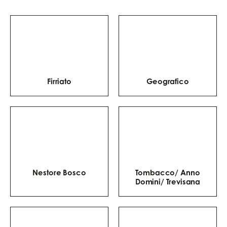
wijn te vinden die het
smaakvolle karakter
van de pizza
respecteert, zonder de
smaken te overheersen.
Firriato
Geografico
Nestore Bosco
Tombacco/ Anno
Domini/ Trevisana