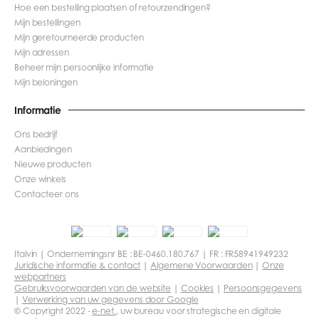
Hoe een bestelling plaatsen of retourzendingen?
Mijn bestellingen
Mijn geretourneerde producten
Mijn adressen
Beheer mijn persoonlijke informatie
Mijn beloningen
Informatie
Ons bedrijf
Aanbiedingen
Nieuwe producten
Onze winkels
Contacteer ons
Italvin | Ondernemingsnr BE : BE-0460.180.767 | FR : FR58941949232
Juridische informatie & contact
|
Algemene Voorwaarden
|
Onze
webpartners
Gebruiksvoorwaarden van de website
|
Cookies
|
Persoonsgegevens
|
Verwerking van uw gegevens door Google
© Copyright 2022 -
e-net.
, uw bureau voor strategische en digitale