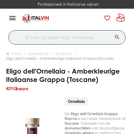
Professioneel in Italiaanse wijnen
Italvin
Sterkedrank
Grappa's
Eligo dell'Ornellaia - Amberkleurige Italiaanse Grappa (Toscane)
Eligo dell'Ornellaia - Amberkleurige
Italiaanse Grappa (Toscane)
42%
Grappa
Ornellaia
De
Eligo dell’Ornellaia Grappa
Riserva
is een waar meesterwerk uit
Toscane
. Gemaakt van de
druivenschillen
van de prestigieuze
Ornellaia-wijnen
en gerijpt in hun