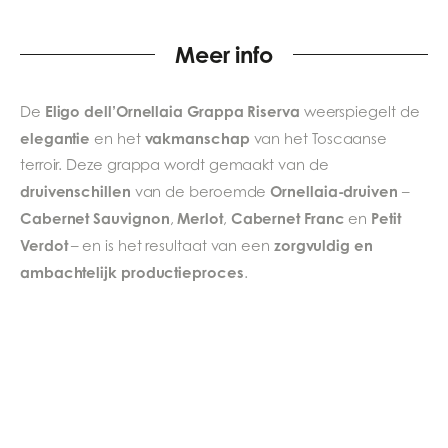
Meer info
Eligo dell’Ornellaia Grappa Riserva
De
weerspiegelt de
elegantie
vakmanschap
en het
van het Toscaanse
terroir. Deze grappa wordt gemaakt van de
druivenschillen
Ornellaia-druiven
van de beroemde
–
Cabernet Sauvignon
Merlot
Cabernet Franc
Petit
,
,
en
Verdot
zorgvuldig en
– en is het resultaat van een
ambachtelijk productieproces
.