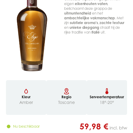
eigen
eikenhouten vaten
,
belichaamt deze grappa de
uitmuntendheid
en het
ambachtelijke vakmanschap
. Met
zijn
subtiele aroma's
,
zachte textuur
en
unieke diepgang
straalt hij de
rijke traditie van
Italië
uit.
Kleur
Regio
Serveertemperatuur
Amber
Toscane
18°-20°
59,98 €
Nu beschikbaar
incl. btw