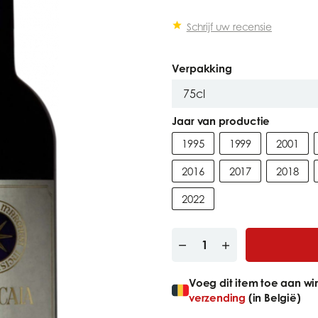
Schrijf uw recensie
Verpakking
Jaar van productie
1995
1999
2001
2016
2017
2018
2022
Voeg dit item toe aan w
verzending
(in België)