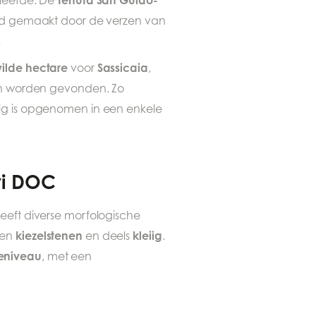
leefde. De
d gemaakt door de verzen van
.
ilde hectare
Sassicaia
voor
,
kon worden gevonden. Zo
ledig is opgenomen in een enkele
ri DOC
heeft diverse morfologische
kiezelstenen
kleiig
en
en deels
.
eeniveau
, met een