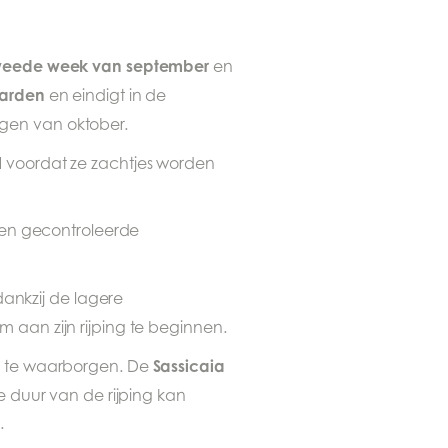
weede week van september
en
aarden
en eindigt in de
agen van oktober.
l
voordat ze zachtjes worden
 een gecontroleerde
ankzij de lagere
 aan zijn rijping te beginnen.
Sassicaia
n te waarborgen. De
e duur van de rijping kan
.