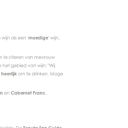
moedige
wijn als een '
' wijn,
 om te citeren van mevrouw
 het gebied van wijn: "Wij
heerlijk
n
om te drinken. Moge
on
Cabernet Franc
en
.
Tenuta San Guido-