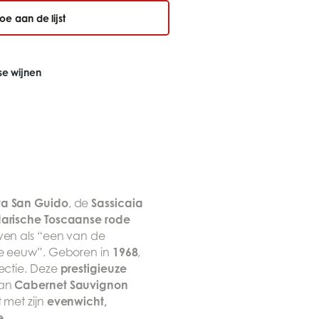
oe aan de lijst
nse wijnen
ta San Guido
Sassicaia
, de
arische Toscaanse rode
ven als “een van de
1968
de eeuw”. Geboren in
,
prestigieuze
fectie. Deze
Cabernet Sauvignon
van
evenwicht,
t met zijn
e
.