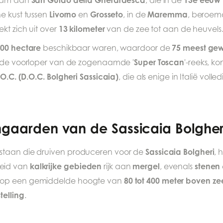
naam aan
, die in de
Livorno
Grosseto
Maremma
he kust tussen
en
, in de
, beroem
13 kilometer
rekt zich uit over
van de zee tot aan de heuvels
00 hectare
75 meest gew
beschikbaar waren, waardoor de
Super Toscan
de voorloper van de zogenaamde '
'-reeks, 
.O.C. (D.O.C. Bolgheri Sassicaia)
, die als enige in Italië vol
jngaarden van de Sassicaia Bolghe
Sassicaia Bolgheri
staan die druiven produceren voor de
, 
kalkrijke gebieden
mergel
stenen
eid van
rijk aan
, evenals
80 tot 400 meter boven z
h op een gemiddelde hoogte van
telling
.