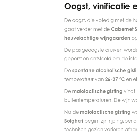
Oogst, vinificatie e
De oogst, die volledig met de
Cabernet 
gaat verder met de
heuvelachtige wijngaarden
op
De pas geoogste druiven word
geperst en ontsteeld om de inte
spontane alcoholische gist
De
26-27 °C
temperatuur van
en ei
malolactische gisting
De
vindt 
buitentemperaturen. De wijn w
malolactische gisting
Na de
wo
Bolgheri
begint zijn rijpingsperi
technisch gezien variëren afha