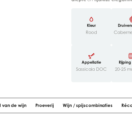
Kleur
Druiven
Rood
Appellatie
Rijping
Sassicaia DOC
20-25 
el van de wijn
Proeverij
Wijn / spijscombinaties
Réc