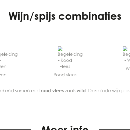
Wijn/spijs combinaties
Wi
zen
Rood vlees
rood vlees
wild
stekend samen met
zoals
. Deze rode wijn pas
Meer info