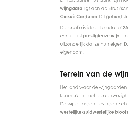
Dit Toscaanse huis dankt zijn 
wijngaard
ligt aan de Etruskisc
Giosuè Carducci
. Dit gebied st
25
De locatie is ideaal omdat er
prestigieuze wijn
een uiterst
en 
D
uitzonderlijk dat ze hun eigen
eigendom.
Terrein van de wi
Het land waar de wijngaarden 
kenmerken, met de aanwezigh
De wijngaarden bevinden zic
westelijke/zuidwestelijke bloots