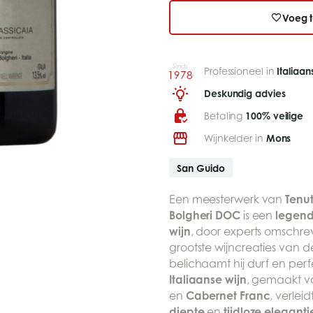
Voeg t
Sinds
Professioneel in
Italiaa
1978
Deskundig advies
Betaling
100% veilige
Wijnkelder in
Mons
San Guido
Tenu
Een meesterwerk van
Bolgheri DOC
legend
is een
wijn
, door experts omschre
grootste wijncreaties van 
belichaamt hij durf en per
Italiaanse wijn
, gemaakt 
Cabernet Franc
en
, verleid
diepte
tijdloze eleganti
en