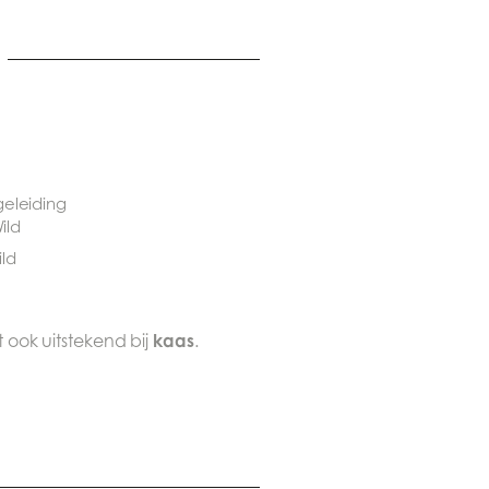
ld
kaas
t ook uitstekend bij
.