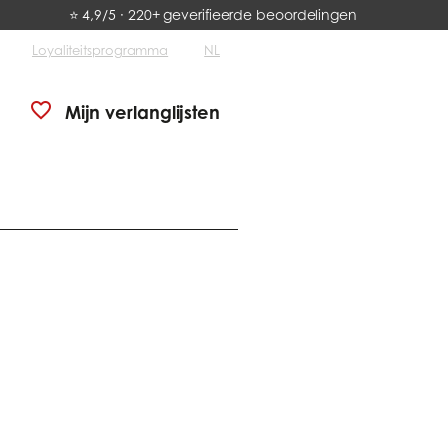
⭐ 4,9/5 · 220+ geverifieerde beoordelingen
Loyaliteitsprogramma
NL
Mijn verlanglijsten