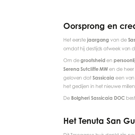
Oorsprong en crea
jaargang
Sas
Het eerste
van de
omdat hij destijds afweek van 
grootsheid
persoonli
Om de
en
Serena Sutcliffe MW
en de hee
Sassicaia
geloven dat
een van
het gedijen in het nieuwe mille
Bolgheri Sassicaia DOC
De
best
Het Tenuta San Gu