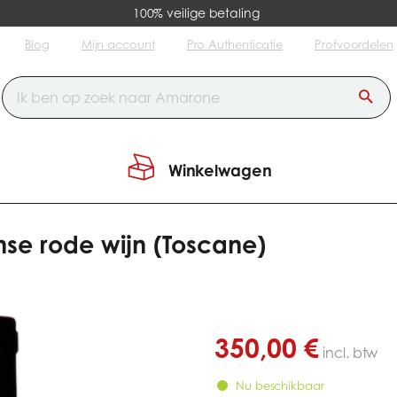
100% veilige betaling
Blog
Mijn account
Pro Authenticatie
Profvoordelen
Winkelwagen
ssicaia - Italiaanse rode wijn (Toscane)
anse rode wijn (Toscane)
350,00 €
incl. btw
Nu beschikbaar