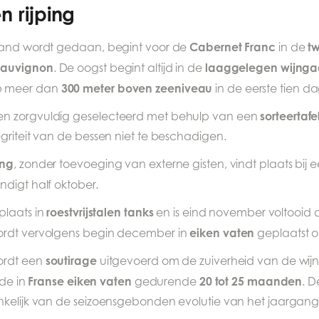
n rijping
Cabernet Franc
t
 hand wordt gedaan, begint voor de
in de
Sauvignon
laaggelegen wijng
. De oogst begint altijd in de
300 meter boven zeeniveau
 meer dan
in de eerste tien d
sorteertafe
en zorgvuldig geselecteerd met behulp van een
griteit van de bessen niet te beschadigen.
ing
, zonder toevoeging van externe gisten, vindt plaats bij
ndigt half oktober.
roestvrijstalen tanks
plaats in
en is eind november voltooid d
eiken vaten
ordt vervolgens begin december in
geplaatst om
soutirage
rdt een
uitgevoerd om de zuiverheid van de wij
Franse eiken vaten
20 tot 25 maanden
ode in
gedurende
. D
nkelijk van de seizoensgebonden evolutie van het jaargang