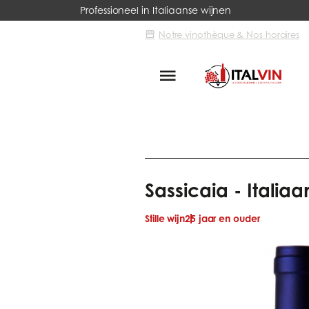
Professioneel in Italiaanse wijnen
Notre vinothèque & Nos horaires
Italvin
Prestigieuze wijnen
Sa
Sassicaia - Italia
Stille wijn
25 jaar en ouder