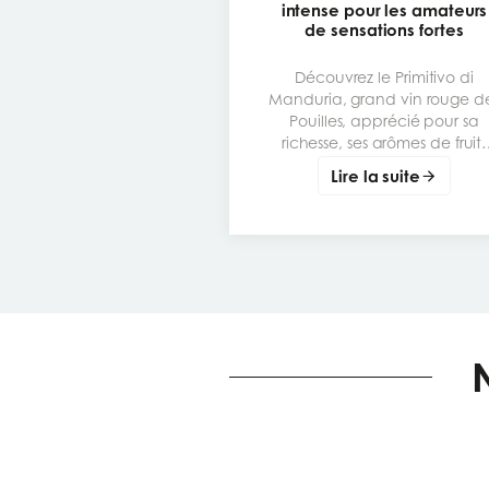
intense pour les amateurs
de sensations fortes
Découvrez le Primitivo di
Manduria, grand vin rouge d
Pouilles, apprécié pour sa
richesse, ses arômes de fruits
mûrs et son caractère
Lire la suite
généreux. Un cépage
emblématique à comprendr
déguster et accorder avec le
bons plats.