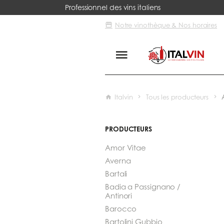
Professionnel des vins italiens
Notre vinothèque & Nos horaires
Italvin
Tous les producteurs
PRODUCTEURS
Amor Vitae
Averna
Bartali
Badia a Passignano /
Antinori
Barocco
Bartolini Gubbio