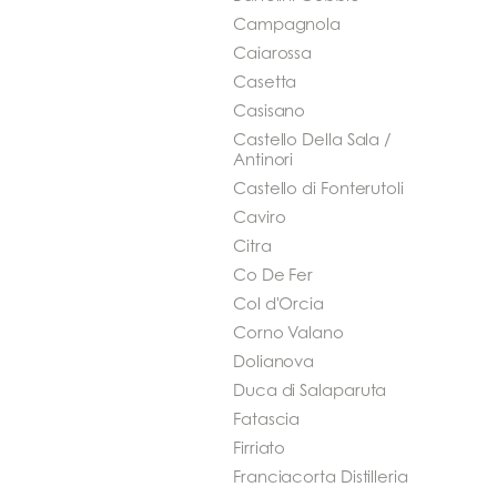
Campagnola
Caiarossa
Casetta
Casisano
Castello Della Sala /
Antinori
Castello di Fonterutoli
Caviro
Citra
Co De Fer
Col d'Orcia
Corno Valano
Dolianova
Duca di Salaparuta
Fatascia
Firriato
Franciacorta Distilleria