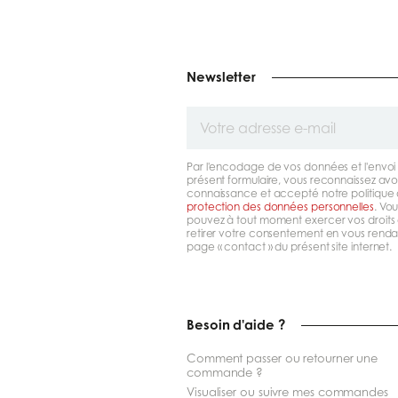
Newsletter
Votre
adresse
e-
mail
Par l'encodage de vos données et l'envoi
présent formulaire, vous reconnaissez avoi
connaissance et accepté notre politique
protection des données personnelles
. Vou
pouvez à tout moment exercer vos droits 
retirer votre consentement en vous rendan
page « contact » du présent site internet.
Besoin d'aide ?
Comment passer ou retourner une
commande ?
Visualiser ou suivre mes commandes