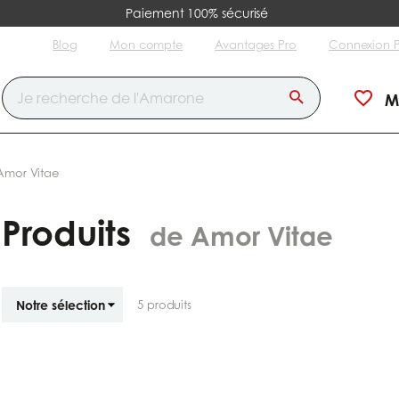
Paiement 100% sécurisé
Blog
Mon compte
Avantages Pro
Connexion 
M
Amor Vitae
Produits
de Amor Vitae
Trier
5
produits