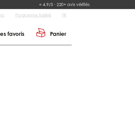
⭐ 4,9/5 · 220+ avis vérifiés
Pro
Programme fidélité
FR
es favoris
Panier