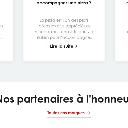
accompagner une pizza ?
La pizza est l’un des plats
es
italiens les plus appréciés au
monde, mais choisir le bon vin
italien pour l’accompagner
peut transformer un repas
Lire la suite
simple en vraie expérience de
e,
dégustation. Le meilleur
s
accord dépend surtout de la
garniture : tomate, mozzarella,
charcuterie, champignons,
légumes grillés ou fromages
plus puissants. L’objectif est de
b
trouver un vin qui respecte la
gourmandise de la pizza sans
Nos partenaires à l'honneu
écraser ses saveurs.
Toutes nos marques