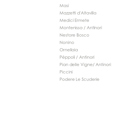
Masi
Mazzetti d'Altavilla
Medici Ermete
Montenissa / Antinori
Nestore Bosco
Nonino
Ornellaia
Pèppoli / Antinori
Pian delle Vigne/ Antinori
Piccini
Podere Le Scuderie