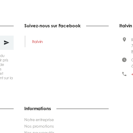
Suivez-nous sur Facebook
Italvin
Italvin
 du
r pris
 de
s
et
+
t sur la
Informations
Notre entreprise
Nos promotions
Nos nouveautés