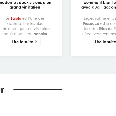
moderne : deux visions d’un
comment bien le 
grand vin italien
avec quoi l’acco
Le
Barolo
est l’une des
Léger, raffiné et pé
appellations les plus
Prosecco
est le c
emblématiques du
vin italien
.
idéal des
fêtes de f
Produit à partir du
Nebbiolo
Découvrez comme
dans le
Piémont
, il est réputé
le déguster
et
l’acc
Lire la suite
Lire la suit
pour sa structure, ses tanins
sublimer vos repas 
marqués, sa complexité
l’italienne
aromatique et son très beau
potentiel de garde. Derrière
cette grande appellation, on
retrouve pourtant des styles
ien différents. Certains Barolo
expriment une vision plus
traditionnelle, plus ferme et
r
plus puissante. D’autres
proposent une lecture plus
moderne, plus fine et plus
élégante.