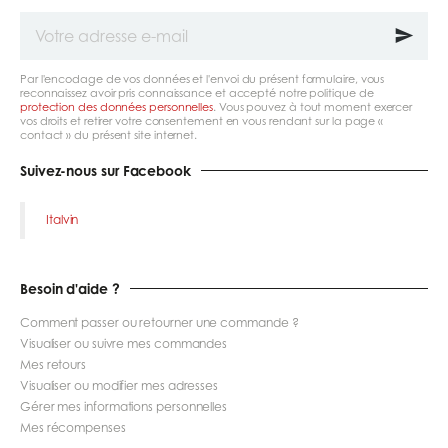
Votre
adresse
e-
mail
Par l'encodage de vos données et l'envoi du présent formulaire, vous
reconnaissez avoir pris connaissance et accepté notre politique de
protection des données personnelles
. Vous pouvez à tout moment exercer
vos droits et retirer votre consentement en vous rendant sur la page «
contact » du présent site internet.
Suivez-nous sur Facebook
Italvin
Besoin d'aide ?
Comment passer ou retourner une commande ?
Visualiser ou suivre mes commandes
Mes retours
Visualiser ou modifier mes adresses
Gérer mes informations personnelles
Mes récompenses