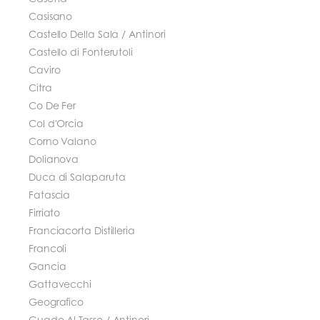
Casisano
Castello Della Sala / Antinori
Castello di Fonterutoli
Caviro
Citra
Co De Fer
Col d'Orcia
Corno Valano
Dolianova
Duca di Salaparuta
Fatascia
Firriato
Franciacorta Distilleria
Francoli
Gancia
Gattavecchi
Geografico
Guado Al Tasso / Antinori