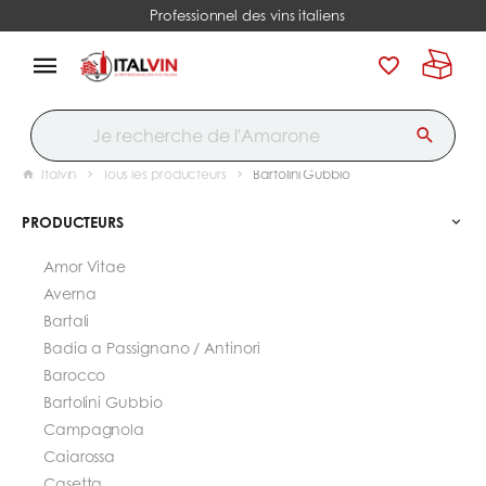
Professionnel des vins italiens
Italvin
Tous les producteurs
Bartolini Gubbio
PRODUCTEURS
Amor Vitae
Averna
Bartali
Badia a Passignano / Antinori
Barocco
Bartolini Gubbio
Campagnola
Caiarossa
Casetta