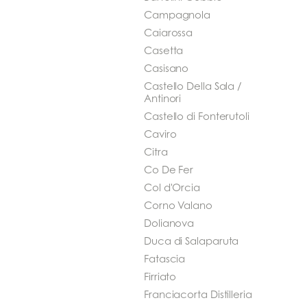
Campagnola
Caiarossa
Casetta
Casisano
Castello Della Sala /
Antinori
Castello di Fonterutoli
Caviro
Citra
Co De Fer
Col d'Orcia
Corno Valano
Dolianova
Duca di Salaparuta
Fatascia
Firriato
Franciacorta Distilleria