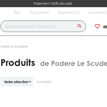
Paiement 100% sécurisé
Blog
Mon compte
Avantages Pro
Connexion 
M
Podere Le Scuderie
Produits
de Podere Le Scude
Trier
4
produits