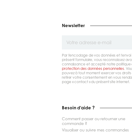
Newsletter
Votre
adresse
e-
mail
Par l'encodage de vos données et l'envoi
présent formulaire, vous reconnaissez avoi
connaissance et accepté notre politique
protection des données personnelles
. Vou
pouvez à tout moment exercer vos droits 
retirer votre consentement en vous rendan
page « contact » du présent site internet.
Besoin d'aide ?
Comment passer ou retourner une
commande ?
Visualiser ou suivre mes commandes