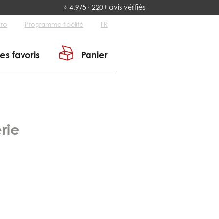
⭐ 4,9/5 · 220+ avis vérifiés
Pro
Programme fidélité
FR
es favoris
Panier
rie