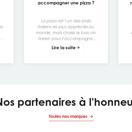
accompagner une pizza ?
La pizza est l’un des plats
es
italiens les plus appréciés au
monde, mais choisir le bon vin
italien pour l’accompagner
peut transformer un repas
Lire la suite
simple en vraie expérience de
e,
dégustation. Le meilleur
s
accord dépend surtout de la
garniture : tomate, mozzarella,
charcuterie, champignons,
légumes grillés ou fromages
plus puissants. L’objectif est de
b
trouver un vin qui respecte la
gourmandise de la pizza sans
Nos partenaires à l'honneu
écraser ses saveurs.
Toutes nos marques