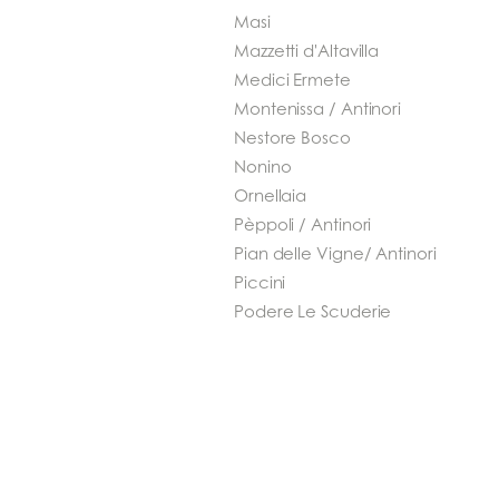
Masi
Mazzetti d'Altavilla
Medici Ermete
Montenissa / Antinori
Nestore Bosco
Nonino
Ornellaia
Pèppoli / Antinori
Pian delle Vigne/ Antinori
Piccini
Podere Le Scuderie