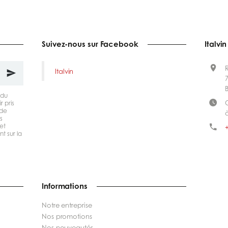
Suivez-nous sur Facebook
Italvin
Italvin
 du
r pris
 de
s
et
+
t sur la
Informations
Notre entreprise
Nos promotions
Nos nouveautés