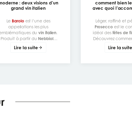
moderne : deux visions d’un
comment bien le 
grand vin italien
avec quoi l’acco
Le
Barolo
est l’une des
Léger, raffiné et pé
appellations les plus
Prosecco
est le c
emblématiques du
vin italien
.
idéal des
fêtes de f
Produit à partir du
Nebbiolo
Découvrez comme
dans le
Piémont
, il est réputé
le déguster
et
l’acc
Lire la suite
Lire la suit
pour sa structure, ses tanins
sublimer vos repas 
marqués, sa complexité
l’italienne
aromatique et son très beau
potentiel de garde. Derrière
cette grande appellation, on
retrouve pourtant des styles
ien différents. Certains Barolo
expriment une vision plus
traditionnelle, plus ferme et
r
plus puissante. D’autres
proposent une lecture plus
moderne, plus fine et plus
élégante.