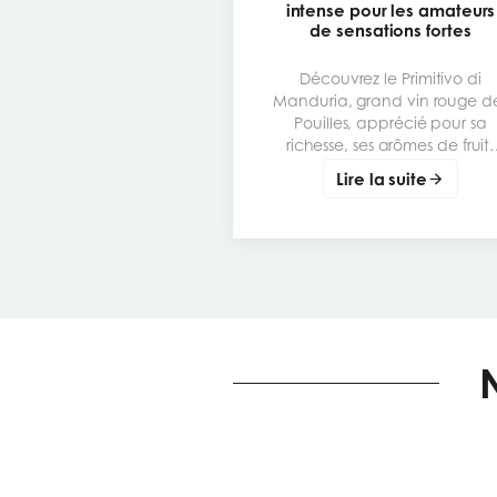
intense pour les amateurs
de sensations fortes
Découvrez le Primitivo di
Manduria, grand vin rouge d
Pouilles, apprécié pour sa
richesse, ses arômes de fruits
mûrs et son caractère
Lire la suite
généreux. Un cépage
emblématique à comprendr
déguster et accorder avec le
bons plats.