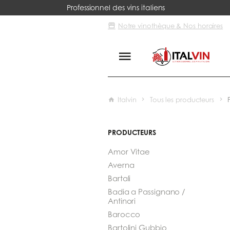
Professionnel des vins italiens
Notre vinothèque & Nos horaires
Italvin
Tous les producteurs
PRODUCTEURS
Amor Vitae
Averna
Bartali
Badia a Passignano /
Antinori
Barocco
Bartolini Gubbio