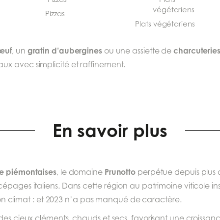
Pizzas
Plats végétariens
œuf
gratin d’aubergines
charcuteries
, un
ou une assiette de
x avec simplicité et raffinement.
En savoir plus
e piémontaises
Prunotto
, le domaine
perpétue depuis plus d’
épages italiens. Dans cette région au patrimoine viticole i
e son climat : et 2023 n’a pas manqué de caractère.
des cieux cléments, chauds et secs, favorisant une croissance