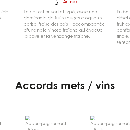
Au nez
pide
Le nez est ouvert et typé, avec une
En bou
s
dominante de fruits rouges croquants –
désalt
cerise, fraise des bois – accompagnée
fruit e
d’une note vinoso-fraîche qui évoque
confè
la cave et la vendange fraîche.
finale
sensat
Accords mets / vins