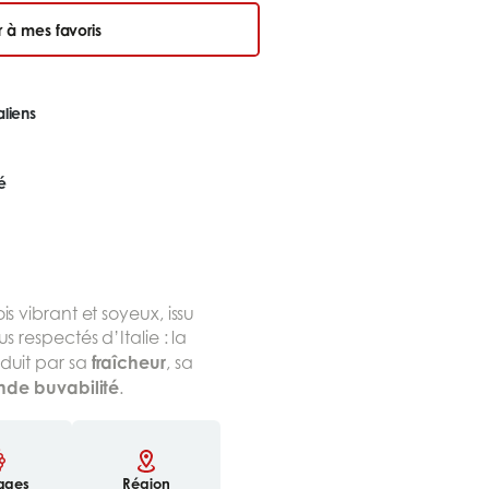
r à mes favoris
aliens
é
ois vibrant et soyeux, issu
s respectés d’Italie : la
fraîcheur
duit par sa
, sa
nde buvabilité
.
ages
Région