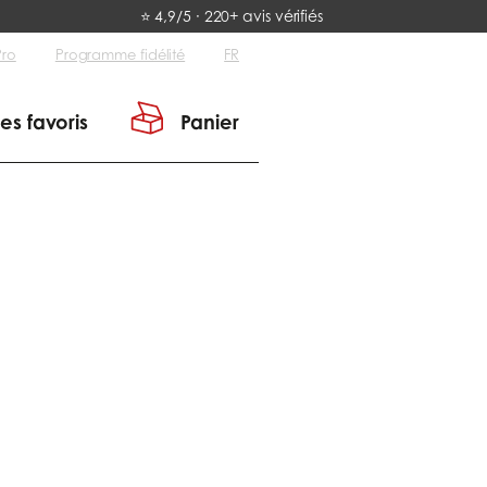
⭐ 4,9/5 · 220+ avis vérifiés
Pro
Programme fidélité
FR
es favoris
Panier