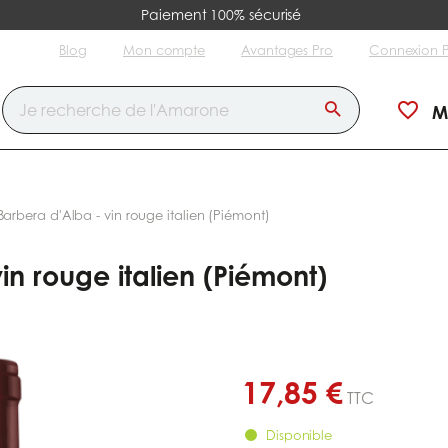
Paiement 100% sécurisé
Blog
Mon compte
Avantages Pro
Connexion 
M
Barbera d'Alba - vin rouge italien (Piémont)
in rouge italien (Piémont)
17,85 €
TTC
Disponible