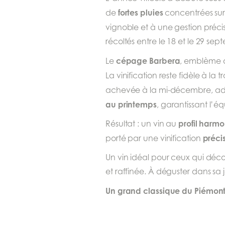
fortes pluies
de
concentrées sur
vignoble et à une gestion préci
récoltés entre le 18 et le 29 sep
cépage Barbera
Le
, emblème d
La vinification reste fidèle à la t
achevée à la mi-décembre, adouci
au printemps
, garantissant l’é
profil harm
Résultat : un vin au
préci
porté par une vinification
Un vin idéal pour ceux qui déc
et raffinée. À déguster dans sa 
Un grand classique du Piémont,