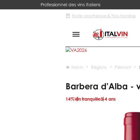
Professionnel des vins italiens
Notre vinothèque & Nos horaires
Italvin
Régions
Piémont
Barbera d'Alba - v
14%
Vin tranquille
3-4 ans