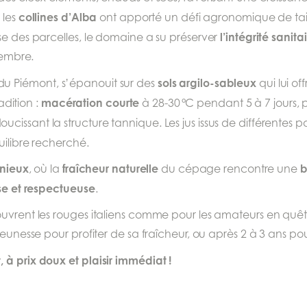
collines d’Alba
 les
ont apporté un défi agronomique de tail
l’intégrité sanita
se des parcelles, le domaine a su préserver
tembre.
sols argilo-sableux
u Piémont, s’épanouit sur des
qui lui of
macération courte
radition :
à 28-30 °C pendant 5 à 7 jours, 
ssant la structure tannique. Les jus issus de différentes pa
quilibre recherché.
onieux
fraîcheur naturelle
b
, où la
du cépage rencontre une
se et respectueuse
.
ouvrent les rouges italiens comme pour les amateurs en qu
jeunesse pour profiter de sa fraîcheur, ou après 2 à 3 ans p
 à prix doux et plaisir immédiat !