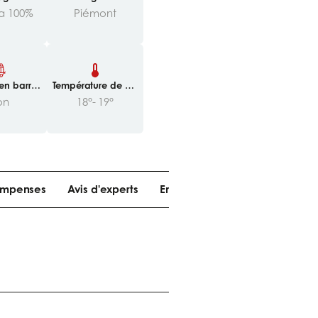
a 100%
Piémont
en barriq
Température de ser
nneaux
vice
on
18°- 19°
mpenses
Avis d'experts
En savoir plus
En savoir plu