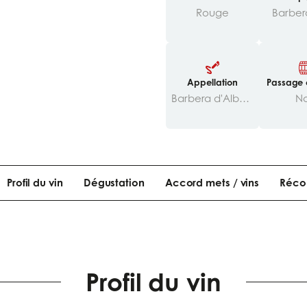
Rouge
Barber
Appellation
Passage 
ues/to
Barbera d'Alba DOC
N
Profil du vin
Dégustation
Accord mets / vins
Réco
Profil du vin