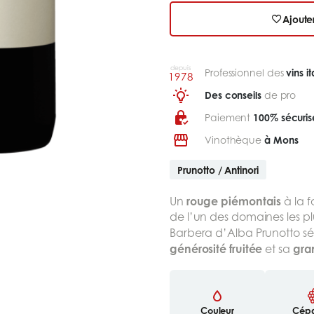
Ajoute
depuis
Professionnel des
vins it
1978
Des conseils
de pro
Paiement
100% sécuris
Vinothèque
à Mons
Prunotto / Antinori
rouge piémontais
Un
à la f
de l’un des domaines les plu
Barbera d’Alba Prunotto sé
générosité fruitée
gra
et sa
Couleur
Cép