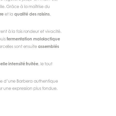
le. Grâce à la maîtrise du
ire
qualité des raisins
et la
,
frent à la fois rondeur et vivacité.
fermentation malolactique
puis
assemblés
rcelles sont ensuite
elle intensité fruitée
, le tout
ête d’une Barbera authentique
our une expression plus fondue.