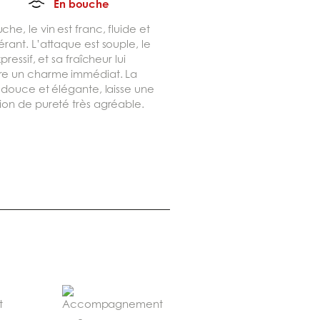
En bouche
che, le vin est franc, fluide et
érant. L’attaque est souple, le
xpressif, et sa fraîcheur lui
re un charme immédiat. La
, douce et élégante, laisse une
ion de pureté très agréable.