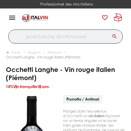
Professionnel des vins italiens
Italvin
Régions
Piémont
Occhetti Langhe - Vin rouge italien (Piémont)
Occhetti Langhe - Vin rouge italien
(Piémont)
14%
Vin tranquille
15 ans
Prunotto / Antinori
Plongez dans l’excellence
d’Occhetti, un
vin italien
façonné
sur un terroir singulier où le savoir-
faire guide chaque étape. Ses
parfums de framboise, de rose et de