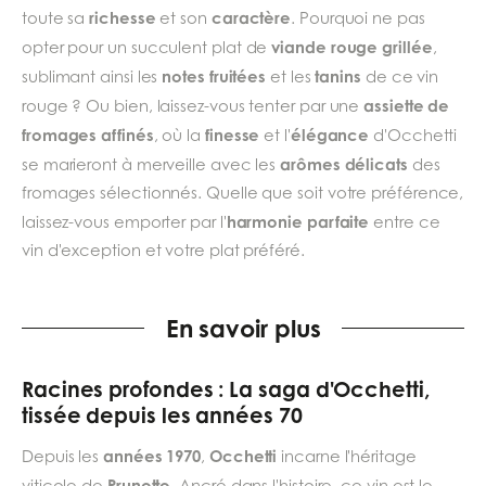
richesse
caractère
toute sa
et son
. Pourquoi ne pas
viande rouge grillée
opter pour un succulent plat de
,
notes fruitées
tanins
sublimant ainsi les
et les
de ce vin
assiette de
rouge ? Ou bien, laissez-vous tenter par une
fromages affinés
finesse
élégance
, où la
et l'
d'Occhetti
arômes délicats
se marieront à merveille avec les
des
fromages sélectionnés. Quelle que soit votre préférence,
harmonie parfaite
laissez-vous emporter par l'
entre ce
vin d'exception et votre plat préféré.
En savoir plus
Racines profondes : La saga d'Occhetti,
tissée depuis les années 70
années 1970
Occhetti
Depuis les
,
incarne l'héritage
Prunotto
viticole de
. Ancré dans l'histoire, ce vin est le