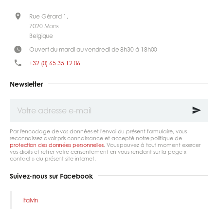
Rue Gérard 1,
7020 Mons
Belgique
Ouvert du mardi au vendredi de 8h30 à 18h00
+32 (0) 65 35 12 06
Newsletter
Votre
adresse
e-
mail
Par l'encodage de vos données et l'envoi du présent formulaire, vous
reconnaissez avoir pris connaissance et accepté notre politique de
protection des données personnelles
. Vous pouvez à tout moment exercer
vos droits et retirer votre consentement en vous rendant sur la page «
contact » du présent site internet.
Suivez-nous sur Facebook
Italvin