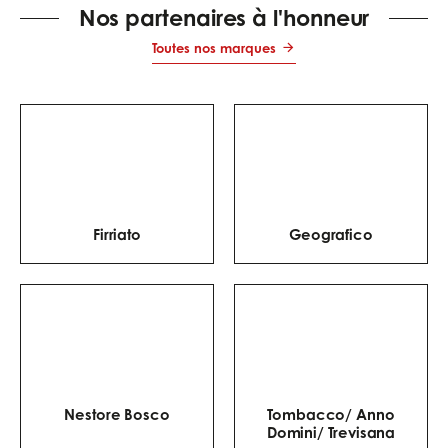
mozzarella, charcuterie,
Nos partenaires à l'honneur
champignons, légumes
grillés ou fromages plus
Toutes nos marques
puissants. L’objectif est
de trouver un vin qui
respecte la
gourmandise de la
pizza sans écraser ses
saveurs.
Firriato
Geografico
Nestore Bosco
Tombacco/ Anno
Domini/ Trevisana