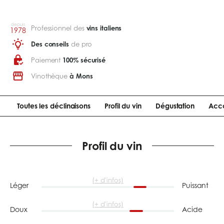
depuis
Professionnel des
vins italiens
1978
Des conseils
de pro
Paiement
100% sécurisé
Vinothèque
à Mons
Toutes les déclinaisons
Profil du vin
Dégustation
Acco
Profil du vin
(+ d'infos)
Léger
Puissant
(+ d'infos)
Doux
Acide