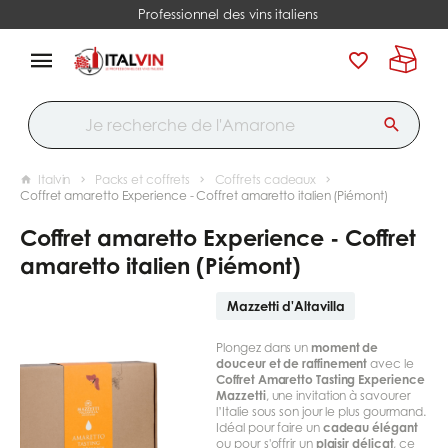
Professionnel des vins italiens
Italvin
Packs et coffrets
Coffrets cadeaux
Coffret amaretto Experience - Coffret amaretto italien (Piémont)
Coffret amaretto Experience - Coffret
amaretto italien (Piémont)
Mazzetti d'Altavilla
Plongez dans un
moment de
douceur et de raffinement
avec le
Coffret Amaretto Tasting Experience
Mazzetti
, une invitation à savourer
l’Italie sous son jour le plus gourmand.
Idéal pour faire un
cadeau élégant
ou pour s'offrir un
plaisir délicat
, ce