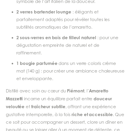
symbole de l’art italien de la douceur.
2 verres bartender lounge
: élégants et
parfaitement adaptés pour révéler toutes les
subtilités aromatiques de l’amaretto.
2 sous-verres en bois de tilleul naturel
: pour une
dégustation empreinte de naturel et de
raffinement.
1 bougie parfumée
dans un verre coloris crème
mat (140 g) : pour créer une ambiance chaleureuse
et enveloppante.
Piémont
Amaretto
Distillé avec soin au cœur du
, l’
Mazzetti
douceur
incarne un équilibre parfait entre
veloutée
fraîcheur subtile
et
, offrant une expérience
riche et accessible
gustative intemporelle, à la fois
. Que
ce soit pour accompagner un dessert, clore un dîner en
beauté ou se laisser aller à un moment de détente, ce