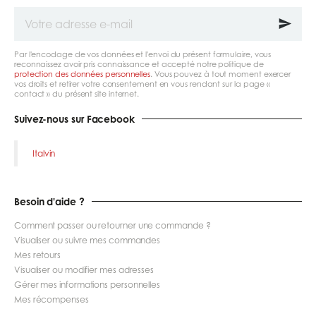
Votre
adresse
e-
mail
Par l'encodage de vos données et l'envoi du présent formulaire, vous
reconnaissez avoir pris connaissance et accepté notre politique de
protection des données personnelles
. Vous pouvez à tout moment exercer
vos droits et retirer votre consentement en vous rendant sur la page «
contact » du présent site internet.
Suivez-nous sur Facebook
Italvin
Besoin d'aide ?
Comment passer ou retourner une commande ?
Visualiser ou suivre mes commandes
Mes retours
Visualiser ou modifier mes adresses
Gérer mes informations personnelles
Mes récompenses