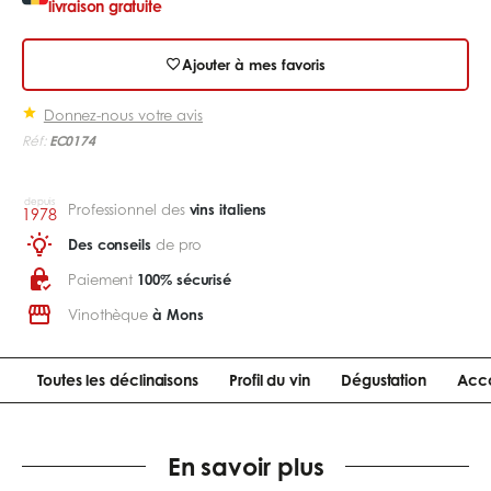
livraison gratuite
Ajouter à mes favoris
Donnez-nous votre avis
Réf:
EC0174
depuis
Professionnel des
vins italiens
1978
Des conseils
de pro
Paiement
100% sécurisé
Vinothèque
à Mons
Toutes les déclinaisons
Profil du vin
Dégustation
Acco
En savoir plus