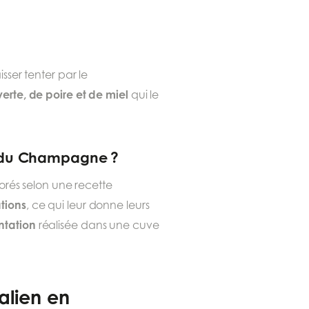
sser tenter par le
rte, de poire et de miel
qui le
et du Champagne ?
borés selon une recette
tions
, ce qui leur donne leurs
ntation
réalisée dans une cuve
alien en