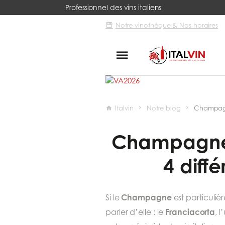
Professionnel des vins italiens
Notre vinothèque & Nos horaires
Italvin
Notre blog
Champagne
Champagne v
4 diff
Champagne
Si le
est particuli
Franciacorta
parler d’elle : le
, 