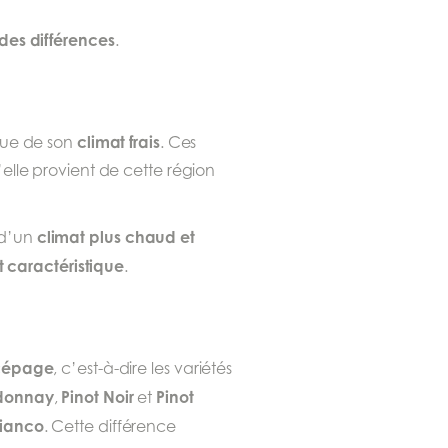
des différences
.
climat frais
 que de son
. Ces
elle provient de cette région
climat plus chaud et
e d’un
 caractéristique
.
cépage
, c’est-à-dire les variétés
donnay
Pinot Noir
Pinot
,
et
Bianco
. Cette différence