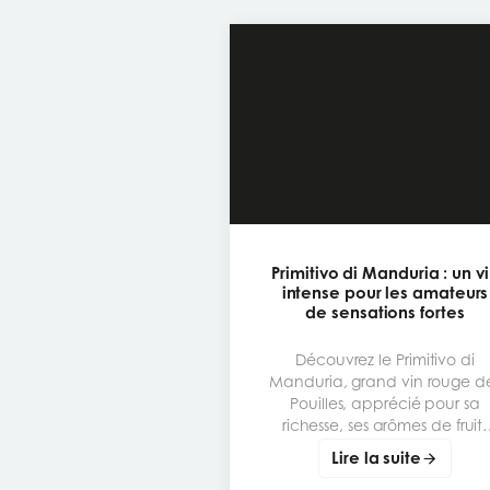
Primitivo di Manduria : un v
intense pour les amateurs
de sensations fortes
Découvrez le Primitivo di
Manduria, grand vin rouge d
Pouilles, apprécié pour sa
richesse, ses arômes de fruits
mûrs et son caractère
Lire la suite
généreux. Un cépage