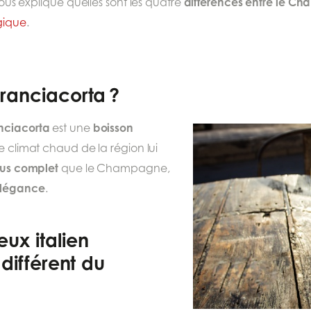
différences entre le C
 vous explique quelles sont les quatre
lgique
.
Franciacorta ?
nciacorta
boisson
est une
Le climat chaud de la région lui
plus complet
que le Champagne,
légance
.
ux italien
 différent du