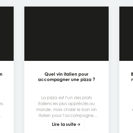
in
Quel vin italien pour
accompagner une pizza ?
La pizza est l’un des plats
es
italiens les plus appréciés au
monde, mais choisir le bon vin
italien pour l’accompagner
peut transformer un repas
Lire la suite
simple en vraie expérience de