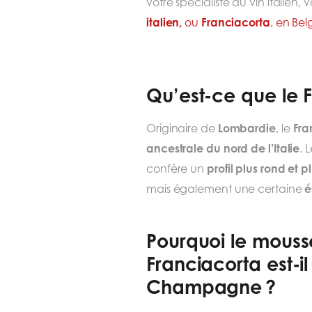
votre spécialiste du vin italien,
italien,
Franciacorta
ou
, en Be
Qu’est-ce que le 
Lombardie
Fra
Originaire de
, le
ancestrale du nord de l’Italie
. 
profil plus rond et 
confère un
é
mais également une certaine
Pourquoi le mousse
Franciacorta est-il
Champagne ?