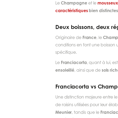
Champagne
mousseux 
Le
et le
caractéristiques
bien distincte
Deux boissons, deux rég
France
Champ
Originaire de
, le
conditions en font une boisson 
spécifique.
Franciacorta
Le
, quant à lui, es
ensoleillé
sols ric
, ainsi que de
Franciacorta vs Champa
Une distinction majeure entre l
de raisins utilisées pour leur éla
Meunier
Franciac
, tandis que le