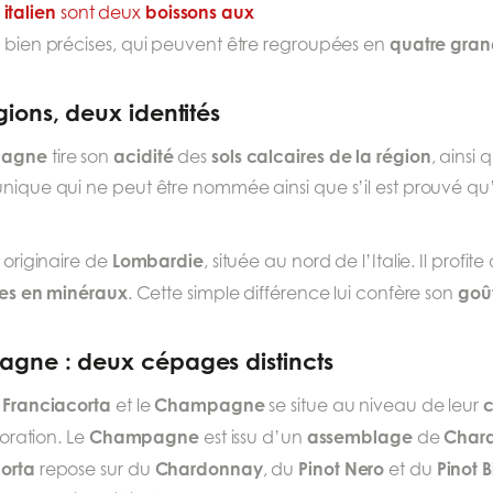
italien
boissons aux
sont deux
s
quatre gran
bien précises, qui peuvent être regroupées en
ions, deux identités
agne
acidité
sols calcaires de la région
tire son
des
, ainsi
unique qui ne peut être nommée ainsi que s’il est prouvé qu’
Lombardie
t originaire de
, située au nord de l’Italie. Il profit
hes en minéraux
goût
. Cette simple différence lui confère son
gne : deux cépages distincts
Franciacorta
Champagne
e
et le
se situe au niveau de leur
Champagne
assemblage
Char
boration. Le
est issu d’un
de
orta
Chardonnay
Pinot Nero
Pinot 
repose sur du
, du
et du