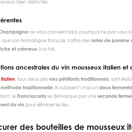
veurs bien distinctes.
férentes
du Champagne
ne vous convient plus, pourquoi ne pas vous lai
e
notes de pomme ve
que son homologue français, il offre des
riche et crémeux
à la fois.
ations ancestrales du vin mousseux italien 
italien
vins pétillants traditionnels
, tous deux des
, sont éla
méthode traditionnelle
deux fermenta
e
. Ils subissent chacun
Franciacorta
seconde ferme
dant, le
se démarque par une
ment du vin
pour éliminer les lies.
urer des bouteilles de mousseux it