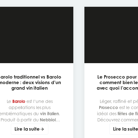
Barolo traditionnel vs Barolo
Le Prosecco pour l
moderne : deux visions d’un
comment bien le 
grand vin italien
avec quoi l’acco
Le
Barolo
est l’une des
Léger, raffiné et pé
appellations les plus
Prosecco
est le c
emblématiques du
vin italien
.
idéal des
fêtes de f
Produit à partir du
Nebbiolo
Découvrez comme
dans le
Piémont
, il est réputé
le déguster
et
l’acc
Lire la suite
Lire la suit
pour sa structure, ses tanins
sublimer vos repas 