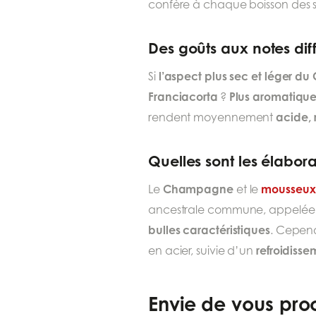
confère à chaque boisson des sa
Des goûts aux notes dif
l’aspect plus sec et léger 
Si
Franciacorta
Plus aromatiqu
?
acide, 
rendent moyennement
Quelles sont les élabor
Champagne
mousseux 
Le
et le
ancestrale commune, appelé
bulles caractéristiques
. Cepen
refroidisse
en acier, suivie d’un
Envie de vous proc