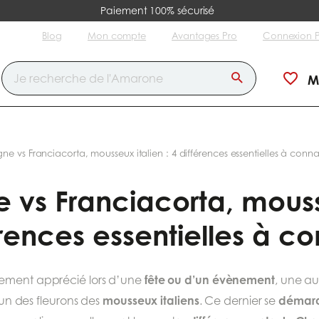
Paiement 100% sécurisé
Blog
Mon compte
Avantages Pro
Connexion 
M
 vs Franciacorta, mousseux italien : 4 différences essentielles à conna
s Franciacorta, mousse
érences essentielles à co
fête ou d’un évènement
èrement apprécié lors d’une
, une au
mousseux italiens
démarqu
l’un des fleurons des
. Ce dernier se