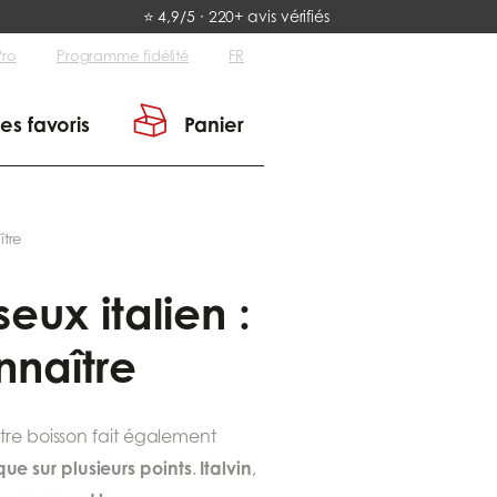
⭐ 4,9/5 · 220+ avis vérifiés
Pro
Programme fidélité
FR
es favoris
Panier
ître
ux italien :
nnaître
tre boisson fait également
e sur plusieurs points
Italvin
.
,