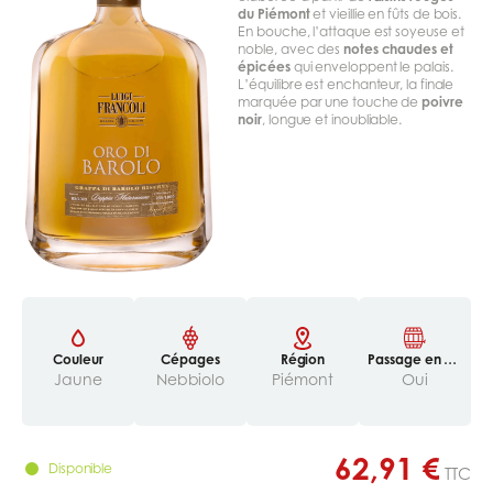
du Piémont
et vieillie en fûts de bois.
En bouche, l’attaque est soyeuse et
noble, avec des
notes chaudes et
épicées
qui enveloppent le palais.
L’équilibre est enchanteur, la finale
marquée par une touche de
poivre
noir
, longue et inoubliable.
Couleur
Cépages
Région
Passage en ba
rriques/tonnea
Jaune
Nebbiolo
Piémont
Oui
ux
62,91 €
Disponible
TTC