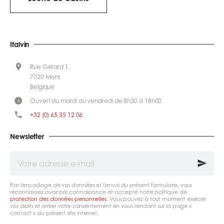
Italvin
Rue Gérard 1,
7020 Mons
Belgique
Ouvert du mardi au vendredi de 8h30 à 18h00
+32 (0) 65 35 12 06
Newsletter
Votre
adresse
e-
mail
Par l'encodage de vos données et l'envoi du présent formulaire, vous
reconnaissez avoir pris connaissance et accepté notre politique de
protection des données personnelles
. Vous pouvez à tout moment exercer
vos droits et retirer votre consentement en vous rendant sur la page «
contact » du présent site internet.