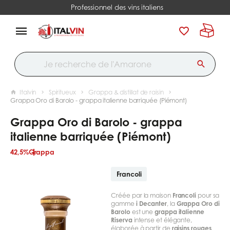
Professionnel des vins italiens
Italvin
Spiritueux
Grappa & distillat de raisin
Grappa Oro di Barolo - grappa italienne barriquée (Piémont)
Grappa Oro di Barolo - grappa
italienne barriquée (Piémont)
42,5%
Grappa
Francoli
Créée par la maison
Francoli
pour sa
gamme
i Decanter
, la
Grappa Oro di
Barolo
est une
grappa italienne
Riserva
intense et élégante,
élaborée à partir de
raisins rouges