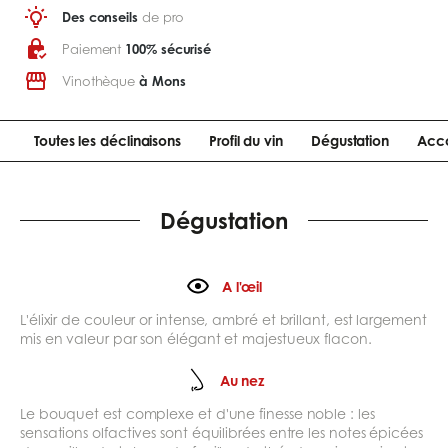
Des conseils
de pro
Paiement
100% sécurisé
Vinothèque
à Mons
Toutes les déclinaisons
Profil du vin
Dégustation
Acco
Dégustation
A l'œil
L'élixir de couleur or intense, ambré et brillant, est largement
mis en valeur par son élégant et majestueux flacon.
Au nez
Le bouquet est complexe et d'une finesse noble : les
sensations olfactives sont équilibrées entre les notes épicées