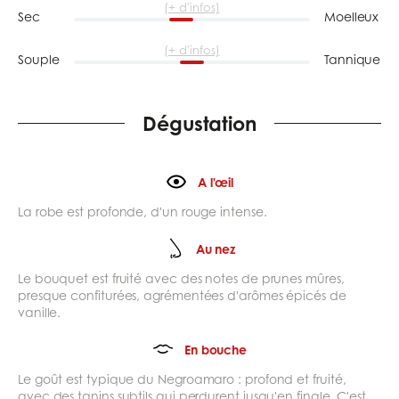
(+ d'infos)
Sec
Moelleux
(+ d'infos)
Souple
Tannique
Dégustation
A l'œil
La robe est profonde, d'un rouge intense.
Au nez
Le bouquet est fruité avec des notes de prunes mûres,
presque confiturées, agrémentées d'arômes épicés de
vanille.
En bouche
Le goût est typique du Negroamaro : profond et fruité,
avec des tanins subtils qui perdurent jusqu'en finale. C'est