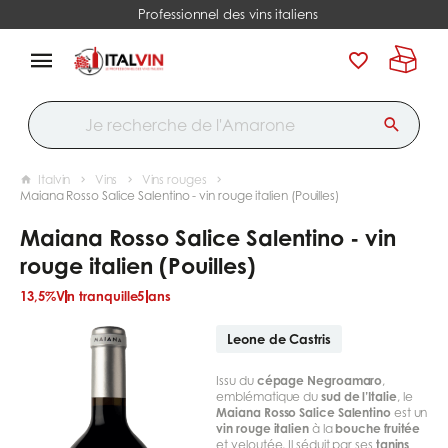
Professionnel des vins italiens
Italvin
Vins
Vins rouges
Maiana Rosso Salice Salentino - vin rouge italien (Pouilles)
Maiana Rosso Salice Salentino - vin
rouge italien (Pouilles)
13,5%
Vin tranquille
5 ans
Leone de Castris
Issu du
cépage Negroamaro
,
emblématique du
sud de l’Italie
, le
Maiana Rosso Salice Salentino
est un
vin rouge italien
à la
bouche fruitée
et veloutée. Il séduit par ses
tanins