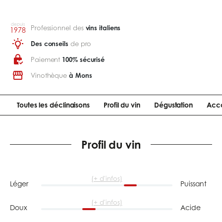
depuis
Professionnel des
vins italiens
1978
Des conseils
de pro
Paiement
100% sécurisé
Vinothèque
à Mons
Toutes les déclinaisons
Profil du vin
Dégustation
Acco
Profil du vin
(+ d'infos)
Léger
Puissant
(+ d'infos)
Doux
Acide