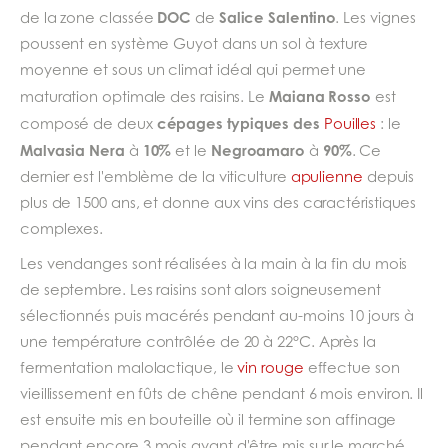
DOC
Salice Salentino
de la zone classée
de
. Les vignes
poussent en système Guyot dans un sol à texture
moyenne et sous un climat idéal qui permet une
Maiana Rosso
maturation optimale des raisins. Le
est
cépages typiques des
composé de deux
Pouilles
: le
Malvasia Nera
10%
Negroamaro
90%
à
et le
à
. Ce
dernier est l'emblème de la viticulture
apulienne
depuis
plus de 1500 ans, et donne aux vins des caractéristiques
complexes.
Les vendanges sont réalisées à la main à la fin du mois
de septembre. Les raisins sont alors soigneusement
sélectionnés puis macérés pendant au-moins 10 jours à
une température contrôlée de 20 à 22°C. Après la
fermentation malolactique, le
vin rouge
effectue son
vieillissement en fûts de chêne pendant 6 mois environ. Il
est ensuite mis en bouteille où il termine son affinage
pendant encore 3 mois avant d'être mis sur le marché.