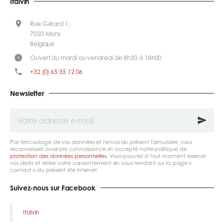
Italvin
Rue Gérard 1,
7020 Mons
Belgique
Ouvert du mardi au vendredi de 8h30 à 18h00
+32 (0) 65 35 12 06
Newsletter
Votre
adresse
e-
mail
Par l'encodage de vos données et l'envoi du présent formulaire, vous
reconnaissez avoir pris connaissance et accepté notre politique de
protection des données personnelles
. Vous pouvez à tout moment exercer
vos droits et retirer votre consentement en vous rendant sur la page «
contact » du présent site internet.
Suivez-nous sur Facebook
Italvin