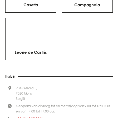
Casetta
Campagnola
Leone de Castris
Italvin
Rue Gérard 1,
7020 Mons
België
Geopend van dinsdag tot en met vrijdag van 9:00 tot 13:00 uur
en van 14:00 tot 17:00 uur.