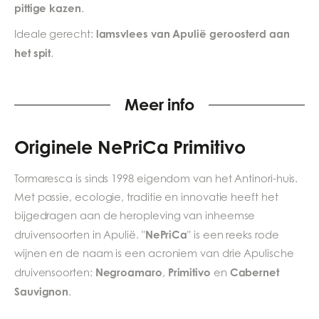
pittige kazen
.
lamsvlees van Apulië geroosterd aan
Ideale gerecht:
het spit
.
Meer info
Originele
NePriCa Primitivo
Tormaresca is sinds 1998 eigendom van het Antinori-huis.
Met passie, ecologie, traditie en innovatie heeft het
bijgedragen aan de heropleving van inheemse
NePriCa
druivensoorten in Apulië. "
" is een reeks rode
wijnen en de naam is een acroniem van drie Apulische
Negroamaro
Primitivo
Cabernet
druivensoorten:
,
en
Sauvignon
.