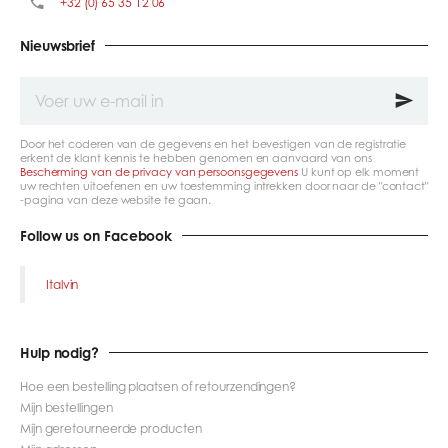
+32 (0) 65 35 12 06
Nieuwsbrief
Voer
uw
e-
mail
Door het coderen van de gegevens en het bevestigen van de registratie
in
erkent de klant kennis te hebben genomen en aanvaard van ons
Bescherming van de privacy van persoonsgegevens
U kunt op elk moment
uw rechten uitoefenen en uw toestemming intrekken door naar de "contact"
-pagina van deze website te gaan.
Follow us on Facebook
Italvin
Hulp nodig?
Hoe een bestelling plaatsen of retourzendingen?
Mijn bestellingen
Mijn geretourneerde producten