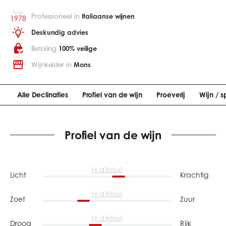
Sinds
Professioneel in
Italiaanse wijnen
1978
Deskundig advies
Betaling
100% veilige
Wijnkelder in
Mons
Alle Declinaties
Profiel van de wijn
Proeverij
Wijn / s
Profiel van de wijn
(+ d'infos)
Licht
Krachtig
(+ d'infos)
Zoet
Zuur
(+ d'infos)
Droog
Rijk