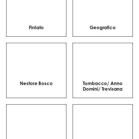
smaken te overheersen.
Firriato
Geografico
Nestore Bosco
Tombacco/ Anno
Domini/ Trevisana