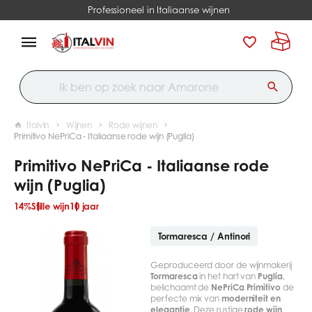
Professioneel in Italiaanse wijnen
Italvin
Wijnen
Rode wijnen
Primitivo NePriCa - Italiaanse rode wijn (Puglia)
Primitivo NePriCa - Italiaanse rode
wijn (Puglia)
14%
Stille wijn
10 jaar
Tormaresca / Antinori
Geproduceerd door de wijnmakerij
Tormaresca
in het hart van
Puglia
,
belichaamt de
NePriCa Primitivo
de
perfecte mix van
moderniteit en
elegantie
. Deze rustige
rode wijn