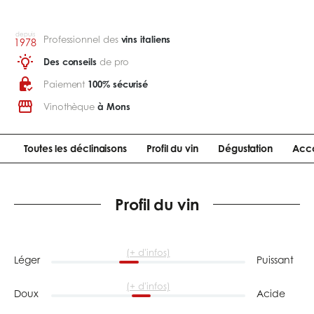
depuis
Professionnel des
vins italiens
1978
Des conseils
de pro
Paiement
100% sécurisé
Vinothèque
à Mons
Toutes les déclinaisons
Profil du vin
Dégustation
Acco
Profil du vin
(+ d'infos)
Léger
Puissant
(+ d'infos)
Doux
Acide