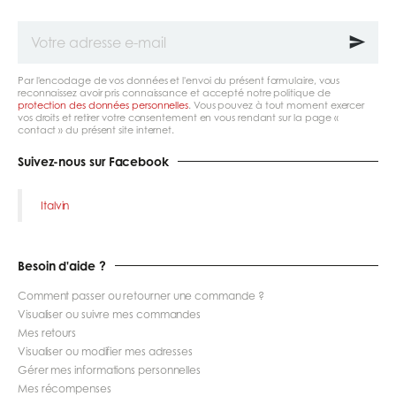
Votre
adresse
e-
mail
Par l'encodage de vos données et l'envoi du présent formulaire, vous
reconnaissez avoir pris connaissance et accepté notre politique de
protection des données personnelles
. Vous pouvez à tout moment exercer
vos droits et retirer votre consentement en vous rendant sur la page «
contact » du présent site internet.
Suivez-nous sur Facebook
Italvin
Besoin d'aide ?
Comment passer ou retourner une commande ?
Visualiser ou suivre mes commandes
Mes retours
Visualiser ou modifier mes adresses
Gérer mes informations personnelles
Mes récompenses