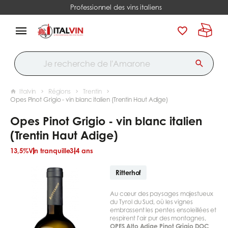
Professionnel des vins italiens
Italvin
Régions
Trentin
Opes Pinot Grigio - vin blanc italien (Trentin Haut Adige)
Opes Pinot Grigio - vin blanc italien
(Trentin Haut Adige)
13,5%
Vin tranquille
3-4 ans
Ritterhof
Au cœur des paysages majestueux
du Tyrol du Sud, où les vignes
embrassent les pentes ensoleillées et
respirent l’air pur des montagnes,
OPES Alto Adige Pinot Grigio DOC