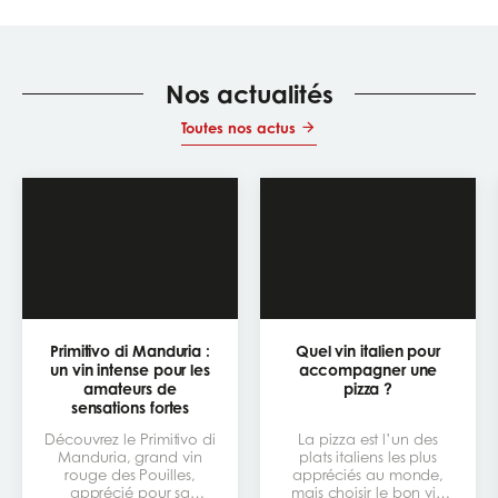
Nos actualités
Toutes nos actus
Primitivo di Manduria :
Quel vin italien pour
un vin intense pour les
accompagner une
amateurs de
pizza ?
sensations fortes
Découvrez le Primitivo di
La pizza est l’un des
Manduria, grand vin
plats italiens les plus
rouge des Pouilles,
appréciés au monde,
apprécié pour sa
mais choisir le bon vin