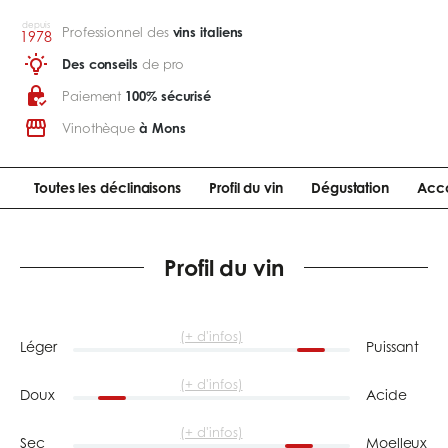
depuis
Professionnel des
vins italiens
1978
Des conseils
de pro
Paiement
100% sécurisé
Vinothèque
à Mons
Toutes les déclinaisons
Profil du vin
Dégustation
Acco
Profil du vin
(+ d'infos)
Léger
Puissant
(+ d'infos)
Doux
Acide
(+ d'infos)
Sec
Moelleux