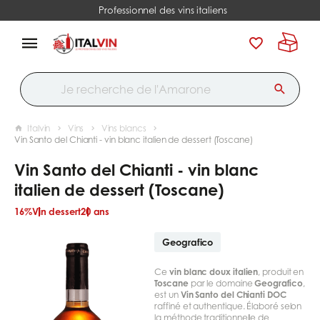
Professionnel des vins italiens
Italvin
Vins
Vins blancs
Vin Santo del Chianti - vin blanc italien de dessert (Toscane)
Vin Santo del Chianti - vin blanc
italien de dessert (Toscane)
16%
Vin dessert
20 ans
Geografico
Ce
vin blanc doux italien
, produit en
Toscane
par le domaine
Geografico
,
est un
Vin Santo del Chianti DOC
raffiné et authentique. Élaboré selon
la méthode traditionnelle de