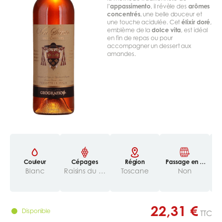
l’
appassimento
, il révèle des
arômes
concentrés
, une belle douceur et
une touche acidulée. Cet
élixir doré
,
emblème de la
dolce vita
, est idéal
en fin de repas ou pour
accompagner un dessert aux
amandes.
Couleur
Cépages
Région
Passage en b
Te
arriques/tonn
Blanc
Raisins du Chianti
Toscane
Non
eaux
22,31 €
Disponible
TTC