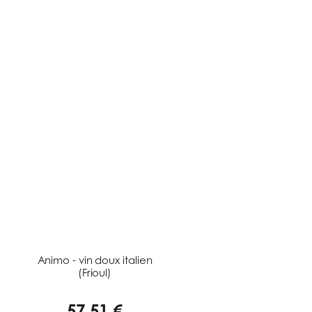
Animo - vin doux italien
(Frioul)
57,51 €