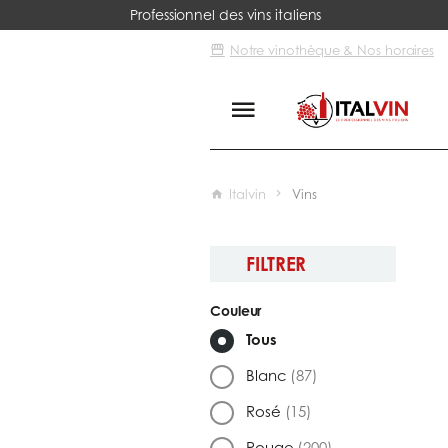
Professionnel des vins italiens
Notre vinothèque & Nos horaires
Italvin
Vins
FILTRER
Couleur
Tous
Blanc
(87)
Rosé
(15)
Rouge
(200)