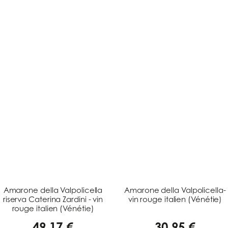
Amarone della Valpolicella
Amarone della Valpolicella-
riserva Caterina Zardini - vin
vin rouge italien (Vénétie)
rouge italien (Vénétie)
49,17 €
30,95 €