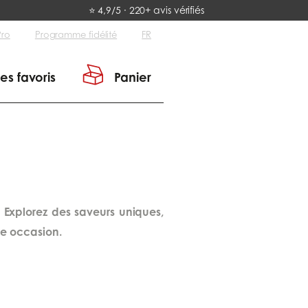
⭐ 4,9/5 · 220+ avis vérifiés
Pro
Programme fidélité
FR
es favoris
Panier
s. Explorez des saveurs uniques,
que occasion.